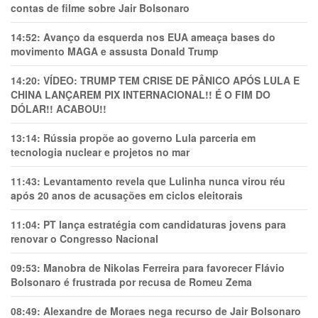
contas de filme sobre Jair Bolsonaro
14:52:
Avanço da esquerda nos EUA ameaça bases do
movimento MAGA e assusta Donald Trump
14:20:
VÍDEO: TRUMP TEM CRlSE DE PÂNlCO APÓS LULA E
CHINA LANÇAREM PIX INTERNACIONAL!! É O FIM DO
DÓLAR!! ACABOU!!
13:14:
Rússia propõe ao governo Lula parceria em
tecnologia nuclear e projetos no mar
11:43:
Levantamento revela que Lulinha nunca virou réu
após 20 anos de acusações em ciclos eleitorais
11:04:
PT lança estratégia com candidaturas jovens para
renovar o Congresso Nacional
09:53:
Manobra de Nikolas Ferreira para favorecer Flávio
Bolsonaro é frustrada por recusa de Romeu Zema
08:49:
Alexandre de Moraes nega recurso de Jair Bolsonaro