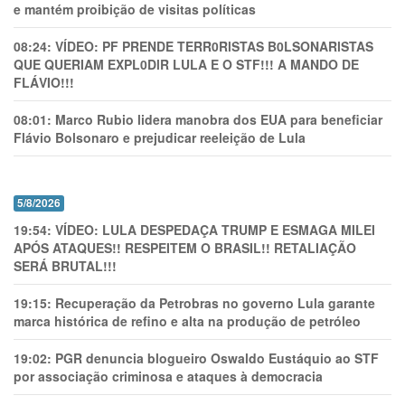
e mantém proibição de visitas políticas
08:24:
VÍDEO: PF PRENDE TERR0RlSTAS B0LSONARlSTAS
QUE QUERIAM EXPL0DlR LULA E O STF!!! A MANDO DE
FLÁVIO!!!
08:01:
Marco Rubio lidera manobra dos EUA para beneficiar
Flávio Bolsonaro e prejudicar reeleição de Lula
5/8/2026
19:54:
VÍDEO: LULA DESPEDAÇA TRUMP E ESMAGA MILEI
APÓS ATAQUES!! RESPEITEM O BRASIL!! RETALIAÇÃO
SERÁ BRUTAL!!!
19:15:
Recuperação da Petrobras no governo Lula garante
marca histórica de refino e alta na produção de petróleo
19:02:
PGR denuncia blogueiro Oswaldo Eustáquio ao STF
por associação criminosa e ataques à democracia