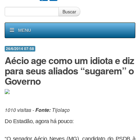
Buscar
MENU
26/6/2014 07:58
Aécio age como um idiota e diz
para seus aliados “sugarem” o
Governo
1010 visitas -
Fonte:
Tijolaço
Do Estadão, agora há pouco:
“O senador Aécio Neves (MG), candidato do PSDB à