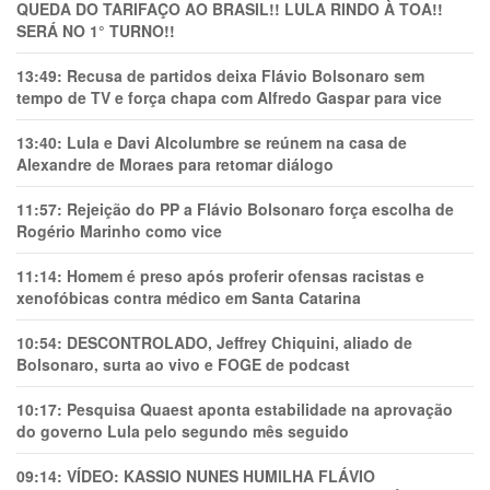
QUEDA DO TARIFAÇO AO BRASIL!! LULA RINDO À TOA!!
SERÁ NO 1° TURNO!!
13:49:
Recusa de partidos deixa Flávio Bolsonaro sem
tempo de TV e força chapa com Alfredo Gaspar para vice
13:40:
Lula e Davi Alcolumbre se reúnem na casa de
Alexandre de Moraes para retomar diálogo
11:57:
Rejeição do PP a Flávio Bolsonaro força escolha de
Rogério Marinho como vice
11:14:
Homem é preso após proferir ofensas racistas e
xenofóbicas contra médico em Santa Catarina
10:54:
DESCONTROLADO, Jeffrey Chiquini, aliado de
Bolsonaro, surta ao vivo e FOGE de podcast
10:17:
Pesquisa Quaest aponta estabilidade na aprovação
do governo Lula pelo segundo mês seguido
09:14:
VÍDEO: KASSIO NUNES HUMlLHA FLÁVIO