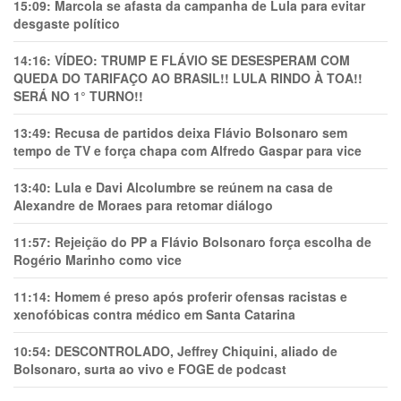
15:09:
Marcola se afasta da campanha de Lula para evitar
desgaste político
14:16:
VÍDEO: TRUMP E FLÁVIO SE DESESPERAM COM
QUEDA DO TARIFAÇO AO BRASIL!! LULA RINDO À TOA!!
SERÁ NO 1° TURNO!!
13:49:
Recusa de partidos deixa Flávio Bolsonaro sem
tempo de TV e força chapa com Alfredo Gaspar para vice
13:40:
Lula e Davi Alcolumbre se reúnem na casa de
Alexandre de Moraes para retomar diálogo
11:57:
Rejeição do PP a Flávio Bolsonaro força escolha de
Rogério Marinho como vice
11:14:
Homem é preso após proferir ofensas racistas e
xenofóbicas contra médico em Santa Catarina
10:54:
DESCONTROLADO, Jeffrey Chiquini, aliado de
Bolsonaro, surta ao vivo e FOGE de podcast