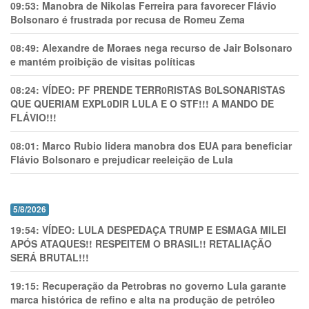
09:53:
Manobra de Nikolas Ferreira para favorecer Flávio
Bolsonaro é frustrada por recusa de Romeu Zema
08:49:
Alexandre de Moraes nega recurso de Jair Bolsonaro
e mantém proibição de visitas políticas
08:24:
VÍDEO: PF PRENDE TERR0RlSTAS B0LSONARlSTAS
QUE QUERIAM EXPL0DlR LULA E O STF!!! A MANDO DE
FLÁVIO!!!
08:01:
Marco Rubio lidera manobra dos EUA para beneficiar
Flávio Bolsonaro e prejudicar reeleição de Lula
5/8/2026
19:54:
VÍDEO: LULA DESPEDAÇA TRUMP E ESMAGA MILEI
APÓS ATAQUES!! RESPEITEM O BRASIL!! RETALIAÇÃO
SERÁ BRUTAL!!!
19:15:
Recuperação da Petrobras no governo Lula garante
marca histórica de refino e alta na produção de petróleo