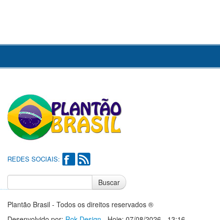
REDES SOCIAIS:
Buscar
Notícias do Flamengo
Notícias do Corinthians
Plantão Brasil - Todos os direitos reservados ®
Desenvolvido por:
Rok Design
- Hoje: 07/08/2026 - 13:16