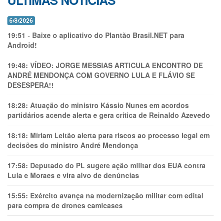
ÚLTIMAS NOTÍCIAS
6/8/2026
19:51
-
Baixe o aplicativo do Plantão Brasil.NET para
Android!
19:48:
VÍDEO: JORGE MESSIAS ARTICULA ENCONTRO DE
ANDRÉ MENDONÇA COM GOVERNO LULA E FLÁVIO SE
DESESPERA!!
18:28:
Atuação do ministro Kássio Nunes em acordos
partidários acende alerta e gera crítica de Reinaldo Azevedo
18:18:
Míriam Leitão alerta para riscos ao processo legal em
decisões do ministro André Mendonça
17:58:
Deputado do PL sugere ação militar dos EUA contra
Lula e Moraes e vira alvo de denúncias
15:55:
Exército avança na modernização militar com edital
para compra de drones camicases