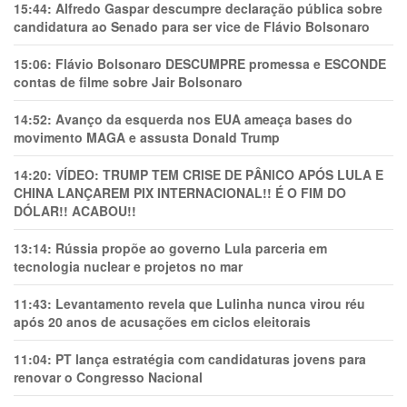
15:44:
Alfredo Gaspar descumpre declaração pública sobre
candidatura ao Senado para ser vice de Flávio Bolsonaro
15:06:
Flávio Bolsonaro DESCUMPRE promessa e ESCONDE
contas de filme sobre Jair Bolsonaro
14:52:
Avanço da esquerda nos EUA ameaça bases do
movimento MAGA e assusta Donald Trump
14:20:
VÍDEO: TRUMP TEM CRlSE DE PÂNlCO APÓS LULA E
CHINA LANÇAREM PIX INTERNACIONAL!! É O FIM DO
DÓLAR!! ACABOU!!
13:14:
Rússia propõe ao governo Lula parceria em
tecnologia nuclear e projetos no mar
11:43:
Levantamento revela que Lulinha nunca virou réu
após 20 anos de acusações em ciclos eleitorais
11:04:
PT lança estratégia com candidaturas jovens para
renovar o Congresso Nacional