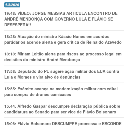
6/8/2026
19:48:
VÍDEO: JORGE MESSIAS ARTICULA ENCONTRO DE
ANDRÉ MENDONÇA COM GOVERNO LULA E FLÁVIO SE
DESESPERA!!
18:28:
Atuação do ministro Kássio Nunes em acordos
partidários acende alerta e gera crítica de Reinaldo Azevedo
18:18:
Míriam Leitão alerta para riscos ao processo legal em
decisões do ministro André Mendonça
17:58:
Deputado do PL sugere ação militar dos EUA contra
Lula e Moraes e vira alvo de denúncias
15:55:
Exército avança na modernização militar com edital
para compra de drones camicases
15:44:
Alfredo Gaspar descumpre declaração pública sobre
candidatura ao Senado para ser vice de Flávio Bolsonaro
15:06:
Flávio Bolsonaro DESCUMPRE promessa e ESCONDE