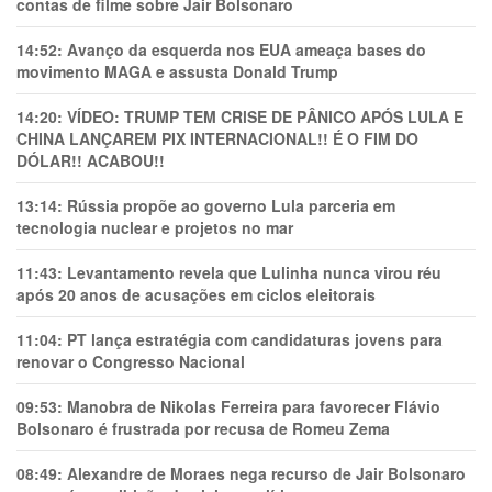
contas de filme sobre Jair Bolsonaro
14:52:
Avanço da esquerda nos EUA ameaça bases do
movimento MAGA e assusta Donald Trump
14:20:
VÍDEO: TRUMP TEM CRlSE DE PÂNlCO APÓS LULA E
CHINA LANÇAREM PIX INTERNACIONAL!! É O FIM DO
DÓLAR!! ACABOU!!
13:14:
Rússia propõe ao governo Lula parceria em
tecnologia nuclear e projetos no mar
11:43:
Levantamento revela que Lulinha nunca virou réu
após 20 anos de acusações em ciclos eleitorais
11:04:
PT lança estratégia com candidaturas jovens para
renovar o Congresso Nacional
09:53:
Manobra de Nikolas Ferreira para favorecer Flávio
Bolsonaro é frustrada por recusa de Romeu Zema
08:49:
Alexandre de Moraes nega recurso de Jair Bolsonaro