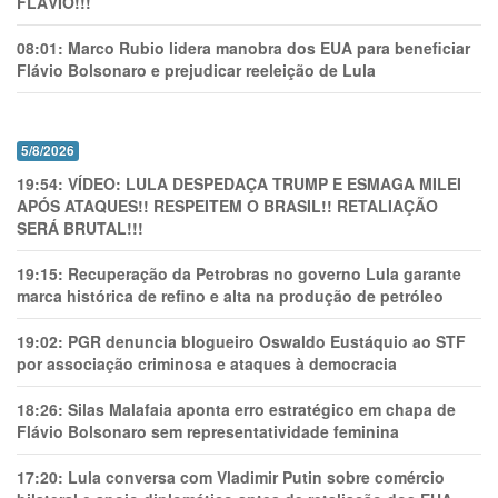
FLÁVIO!!!
08:01:
Marco Rubio lidera manobra dos EUA para beneficiar
Flávio Bolsonaro e prejudicar reeleição de Lula
5/8/2026
19:54:
VÍDEO: LULA DESPEDAÇA TRUMP E ESMAGA MILEI
APÓS ATAQUES!! RESPEITEM O BRASIL!! RETALIAÇÃO
SERÁ BRUTAL!!!
19:15:
Recuperação da Petrobras no governo Lula garante
marca histórica de refino e alta na produção de petróleo
19:02:
PGR denuncia blogueiro Oswaldo Eustáquio ao STF
por associação criminosa e ataques à democracia
18:26:
Silas Malafaia aponta erro estratégico em chapa de
Flávio Bolsonaro sem representatividade feminina
17:20:
Lula conversa com Vladimir Putin sobre comércio