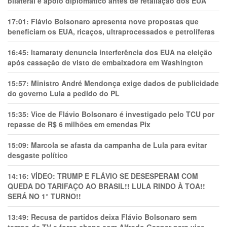
bilateral e apoio diplomático antes de retaliação dos EUA
17:01:
Flávio Bolsonaro apresenta nove propostas que
beneficiam os EUA, ricaços, ultraprocessados e petrolíferas
16:45:
Itamaraty denuncia interferência dos EUA na eleição
após cassação de visto de embaixadora em Washington
15:57:
Ministro André Mendonça exige dados de publicidade
do governo Lula a pedido do PL
15:35:
Vice de Flávio Bolsonaro é investigado pelo TCU por
repasse de R$ 6 milhões em emendas Pix
15:09:
Marcola se afasta da campanha de Lula para evitar
desgaste político
14:16:
VÍDEO: TRUMP E FLÁVIO SE DESESPERAM COM
QUEDA DO TARIFAÇO AO BRASIL!! LULA RINDO À TOA!!
SERÁ NO 1° TURNO!!
13:49:
Recusa de partidos deixa Flávio Bolsonaro sem