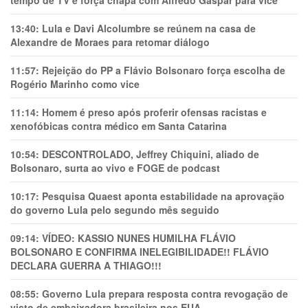
tempo de TV e força chapa com Alfredo Gaspar para vice
13:40:
Lula e Davi Alcolumbre se reúnem na casa de
Alexandre de Moraes para retomar diálogo
11:57:
Rejeição do PP a Flávio Bolsonaro força escolha de
Rogério Marinho como vice
11:14:
Homem é preso após proferir ofensas racistas e
xenofóbicas contra médico em Santa Catarina
10:54:
DESCONTROLADO, Jeffrey Chiquini, aliado de
Bolsonaro, surta ao vivo e FOGE de podcast
10:17:
Pesquisa Quaest aponta estabilidade na aprovação
do governo Lula pelo segundo mês seguido
09:14:
VÍDEO: KASSIO NUNES HUMlLHA FLÁVIO
BOLSONARO E CONFIRMA INELEGIBILIDADE!! FLÁVIO
DECLARA GUERRA A THIAGO!!!
08:55:
Governo Lula prepara resposta contra revogação de
visto de embaixadora brasileira nos EUA