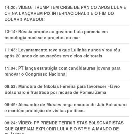
14:20:
VÍDEO: TRUMP TEM CRlSE DE PÂNlCO APÓS LULA E
CHINA LANÇAREM PIX INTERNACIONAL!! É O FIM DO
DÓLAR!! ACABOU!!
13:14:
Rússia propõe ao governo Lula parceria em
tecnologia nuclear e projetos no mar
11:43:
Levantamento revela que Lulinha nunca virou réu
após 20 anos de acusações em ciclos eleitorais
11:04:
PT lança estratégia com candidaturas jovens para
renovar o Congresso Nacional
09:53:
Manobra de Nikolas Ferreira para favorecer Flávio
Bolsonaro é frustrada por recusa de Romeu Zema
08:49:
Alexandre de Moraes nega recurso de Jair Bolsonaro
e mantém proibição de visitas políticas
08:24:
VÍDEO: PF PRENDE TERR0RlSTAS B0LSONARlSTAS
QUE QUERIAM EXPL0DlR LULA E O STF!!! A MANDO DE