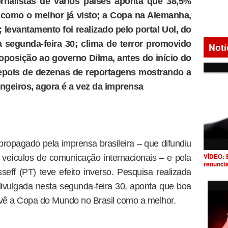
rnalistas de vários países aponta que 38,5%
como o melhor já visto; a Copa na Alemanha,
levantamento foi realizado pelo portal Uol, do
a segunda-feira 30; clima de terror promovido
Notí
 oposição ao governo Dilma, antes do início do
 depois de dezenas de reportagens mostrando a
angeiros, agora é a vez da imprensa
propagado pela imprensa brasileira – que difundiu
VÍDEO: 
 veículos de comunicação internacionais – e pela
renunci
ff (PT) teve efeito inverso. Pesquisa realizada
 divulgada nesta segunda-feira 30, aponta que boa
s vê a Copa do Mundo no Brasil como a melhor.