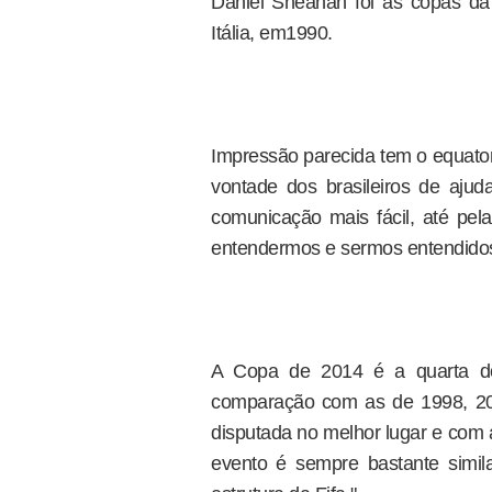
Daniel Sheahan foi às copas d
Itália, em1990.
Impressão parecida tem o equator
vontade dos brasileiros de ajud
comunicação mais fácil, até pel
entendermos e sermos entendidos p
A Copa de 2014 é a quarta d
comparação com as de 1998, 20
disputada no melhor lugar e com 
evento é sempre bastante simil