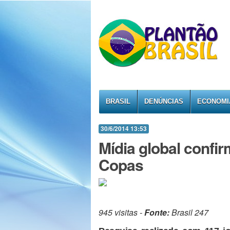
BRASIL
DENÚNCIAS
ECONOMI
30/6/2014 13:53
Mídia global confir
Copas
945 visitas -
Fonte:
Brasil 247