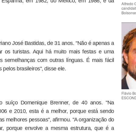
a Espanha, em 1982; do México, em 1986; e da
Alfredo 
candidat
Bolsona
iano José Bastidas, de 31 anos. "Não é apenas a
ar os turistas. Aqui há muito mais festas e uma
as semelhanças com outras línguas. É mais fácil
elos brasileiros", disse ele.
Flávio 
ESCONDE 
o suíço Domenique Brenner, de 40 anos. "Na
06 e 2010, esta é a melhor, porque está sendo
as melhores pessoas", afirmou. "A organização do
ar, porque envolve a mesma estrutura, que é a