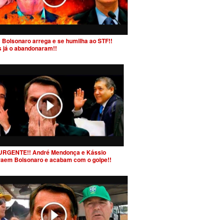
 Bolsonaro arrega e se humilha ao STF!!
s já o abandonaram!!
URGENTE!! André Mendonça e Kássio
raem Bolsonaro e acabam com o golpe!!