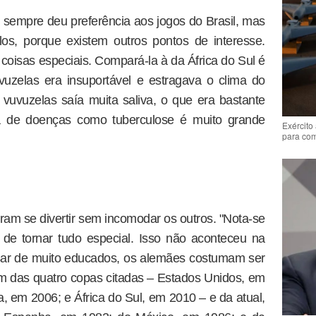
ês sempre deu preferência aos jogos do Brasil, mas
los, porque existem outros pontos de interesse.
coisas especiais. Compará-la à da África do Sul é
vuzelas era insuportável e estragava o clima do
s vuvuzelas saía muita saliva, o que era bastante
ia de doenças como tuberculose é muito grande
Exército
para co
uram se divertir sem incomodar os outros. "Nota-se
de tornar tudo especial. Isso não aconteceu na
ar de muito educados, os alemães costumam ser
lém das quatro copas citadas – Estados Unidos, em
 em 2006; e África do Sul, em 2010 – e da atual,