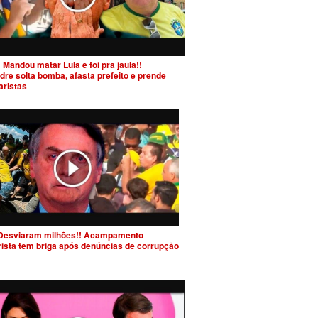
 Mandou matar Lula e foi pra jaula!!
dre solta bomba, afasta prefeito e prende
aristas
Desviaram milhões!! Acampamento
rista tem briga após denúncias de corrupção