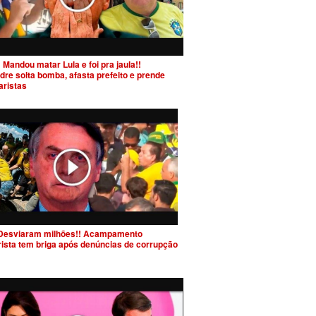
 Mandou matar Lula e foi pra jaula!!
dre solta bomba, afasta prefeito e prende
aristas
Desviaram milhões!! Acampamento
rista tem briga após denúncias de corrupção