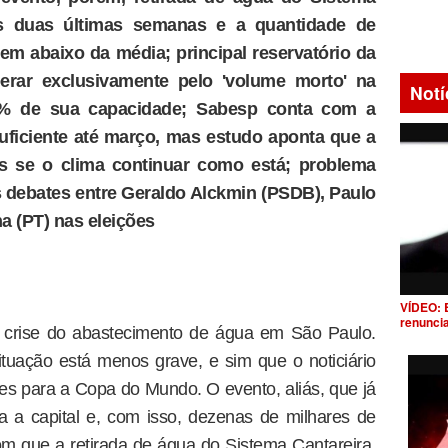
s duas últimas semanas e a quantidade de
bem abaixo da média; principal reservatório da
erar exclusivamente pelo 'volume morto' na
Notí
4% de sua capacidade; Sabesp conta com a
suficiente até março, mas estudo aponta que a
s se o clima continuar como está; problema
s debates entre Geraldo Alckmin (PSDB), Paulo
a (PT) nas eleições
VÍDEO: 
renunci
a crise do abastecimento de água em São Paulo.
tuação está menos grave, e sim que o noticiário
es para a Copa do Mundo. O evento, aliás, que já
a a capital e, com isso, dezenas de milhares de
m que a retirada de água do Sistema Cantareira,