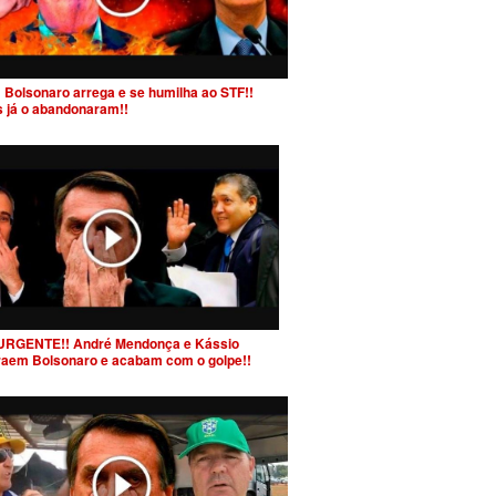
 Bolsonaro arrega e se humilha ao STF!!
s já o abandonaram!!
URGENTE!! André Mendonça e Kássio
raem Bolsonaro e acabam com o golpe!!