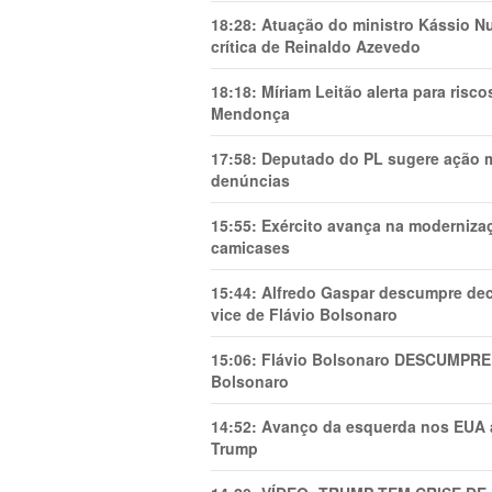
18:28:
Atuação do ministro Kássio Nu
crítica de Reinaldo Azevedo
18:18:
Míriam Leitão alerta para risc
Mendonça
17:58:
Deputado do PL sugere ação mi
denúncias
15:55:
Exército avança na modernizaç
camicases
15:44:
Alfredo Gaspar descumpre dec
vice de Flávio Bolsonaro
15:06:
Flávio Bolsonaro DESCUMPRE 
Bolsonaro
14:52:
Avanço da esquerda nos EUA
Trump