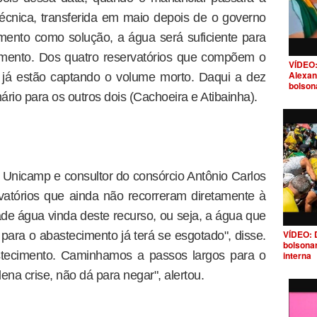
écnica, transferida em maio depois de o governo
amento como solução, a água será suficiente para
mento. Dos quatro reservatórios que compõem o
VÍDEO:
Alexan
) já estão captando o volume morto. Daqui a dez
bolson
rio para os outros dois (Cachoeira e Atibainha).
Unicamp e consultor do consórcio Antônio Carlos
rvatórios que ainda não recorreram diretamente à
de água vinda deste recurso, ou seja, a água que
VÍDEO: 
para o abastecimento já terá se esgotado", disse.
bolsona
astecimento. Caminhamos a passos largos para o
interna
na crise, não dá para negar", alertou.