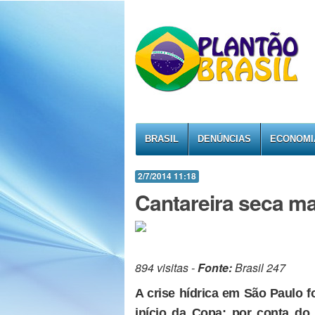
BRASIL
DENÚNCIAS
ECONOMI
2/7/2014 11:18
Cantareira seca ma
894 visitas -
Fonte:
Brasil 247
A crise hídrica em São Paulo f
início da Copa; por conta do