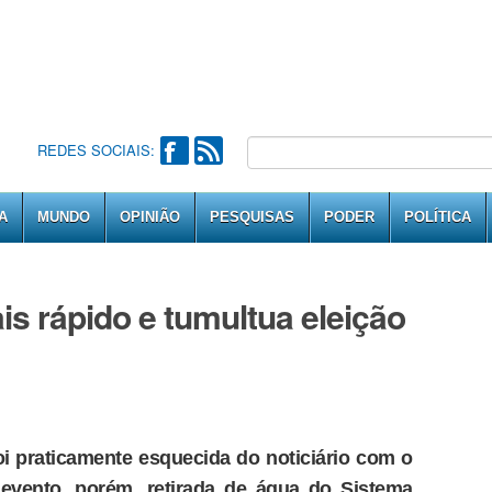
REDES SOCIAIS:
A
MUNDO
OPINIÃO
PESQUISAS
PODER
POLÍTICA
is rápido e tumultua eleição
oi praticamente esquecida do noticiário com o
 evento, porém, retirada de água do Sistema