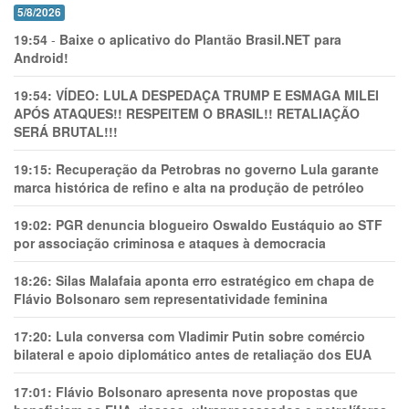
5/8/2026
19:54
-
Baixe o aplicativo do Plantão Brasil.NET para
Android!
19:54:
VÍDEO: LULA DESPEDAÇA TRUMP E ESMAGA MILEI
APÓS ATAQUES!! RESPEITEM O BRASIL!! RETALIAÇÃO
SERÁ BRUTAL!!!
19:15:
Recuperação da Petrobras no governo Lula garante
marca histórica de refino e alta na produção de petróleo
19:02:
PGR denuncia blogueiro Oswaldo Eustáquio ao STF
por associação criminosa e ataques à democracia
18:26:
Silas Malafaia aponta erro estratégico em chapa de
Flávio Bolsonaro sem representatividade feminina
17:20:
Lula conversa com Vladimir Putin sobre comércio
bilateral e apoio diplomático antes de retaliação dos EUA
17:01:
Flávio Bolsonaro apresenta nove propostas que