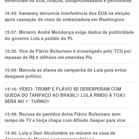
beneficiam os EUA, ricaços, ultraprocessados e petrolíferas
16:45:
Itamaraty denuncia interferência dos EUA na eleição
após cassação de visto de embaixadora em Washington
15:57:
Ministro André Mendonça exige dados de publicidade
do governo Lula a pedido do PL
15:35:
Vice de Flávio Bolsonaro é investigado pelo TCU por
repasse de R$ 6 milhões em emendas Pix
15:09:
Marcola se afasta da campanha de Lula para evitar
desgaste político
14:16:
VÍDEO: TRUMP E FLÁVIO SE DESESPERAM COM
QUEDA DO TARIFAÇO AO BRASIL!! LULA RINDO À TOA!!
SERÁ NO 1° TURNO!!
13:49:
Recusa de partidos deixa Flávio Bolsonaro sem
tempo de TV e força chapa com Alfredo Gaspar para vice
13:40:
Lula e Davi Alcolumbre se reúnem na casa de