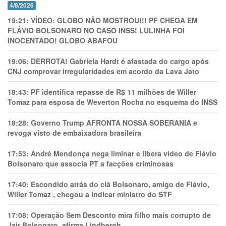
4/8/2026
19:21:
VÍDEO: GLOBO NÃO MOSTROU!!! PF CHEGA EM
FLÁVIO BOLSONARO NO CASO INSS! LULINHA FOI
INOCENTADO! GLOBO ABAFOU
19:06:
DERROTA! Gabriela Hardt é afastada do cargo após
CNJ comprovar irregularidades em acordo da Lava Jato
18:43:
PF identifica repasse de R$ 11 milhões de Willer
Tomaz para esposa de Weverton Rocha no esquema do INSS
18:28:
Governo Trump AFRONTA NOSSA SOBERANIA e
revoga visto de embaixadora brasileira
17:53:
André Mendonça nega liminar e libera vídeo de Flávio
Bolsonaro que associa PT a facções criminosas
17:40:
Escondido atrás do clã Bolsonaro, amigo de Flávio,
Willer Tomaz , chegou a indicar ministro do STF
17:08:
Operação Sem Desconto mira filho mais corrupto de
Jair Bolsonaro, afirma Lindbergh