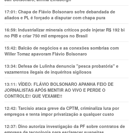
17:01:
Chapa de Flávio Bolsonaro sofre debandada de
aliados e PL é forçado a disputar com chapa pura
16:59:
Industrializar minerais críticos pode injetar R$ 192 bi
no PIB e criar 750 mil empregos no Brasil
15:42:
Balcão de negócios e as conexões sombrias com
Willer Tomaz apavoram Flávio Bolsonaro
13:34:
Defesa de Lulinha denuncia "pesca probatória" e
vazamentos ilegais de inquéritos sigilosos
13:11:
VÍDEO: FLÁVIO BOLSONARO APANHA FEIO DE
JORNALISTAS APÓS MENTIR AO VIVO E PERDE O
CONTROLE!! QUE VEXAME!!
12:42:
Tarcísio ataca greve da CPTM, criminaliza luta por
empregos e tenta impor privatização a qualquer custo
12:37:
Dino autoriza investigação da PF sobre contratos de
empresa de tecnologia para esclarecer suspeitas