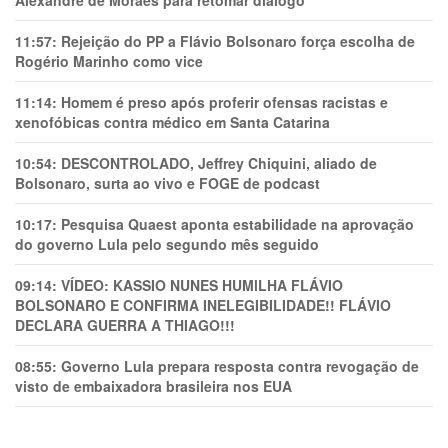
Alexandre de Moraes para retomar diálogo
11:57:
Rejeição do PP a Flávio Bolsonaro força escolha de
Rogério Marinho como vice
11:14:
Homem é preso após proferir ofensas racistas e
xenofóbicas contra médico em Santa Catarina
10:54:
DESCONTROLADO, Jeffrey Chiquini, aliado de
Bolsonaro, surta ao vivo e FOGE de podcast
10:17:
Pesquisa Quaest aponta estabilidade na aprovação
do governo Lula pelo segundo mês seguido
09:14:
VÍDEO: KASSIO NUNES HUMlLHA FLÁVIO
BOLSONARO E CONFIRMA INELEGIBILIDADE!! FLÁVIO
DECLARA GUERRA A THIAGO!!!
08:55:
Governo Lula prepara resposta contra revogação de
visto de embaixadora brasileira nos EUA