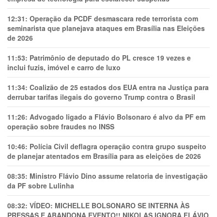
12:31:
Operação da PCDF desmascara rede terrorista com
seminarista que planejava ataques em Brasília nas Eleições
de 2026
11:53:
Patrimônio de deputado do PL cresce 19 vezes e
inclui fuzis, imóvel e carro de luxo
11:34:
Coalizão de 25 estados dos EUA entra na Justiça para
derrubar tarifas ilegais do governo Trump contra o Brasil
11:26:
Advogado ligado a Flávio Bolsonaro é alvo da PF em
operação sobre fraudes no INSS
10:46:
Polícia Civil deflagra operação contra grupo suspeito
de planejar atentados em Brasília para as eleições de 2026
08:35:
Ministro Flávio Dino assume relatoria de investigação
da PF sobre Lulinha
08:32:
VÍDEO: MICHELLE BOLSONARO SE INTERNA ÀS
PRESSAS E ABANDONA EVENTO!! NIKOLAS IGNORA FLÁVIO