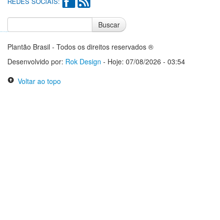
REDES SOCIAIS:
Buscar
Notícias do Flamengo
Notícias do Corinthians
Plantão Brasil - Todos os direitos reservados ®
Desenvolvido por:
Rok Design
- Hoje: 07/08/2026 - 03:54
Voltar ao topo