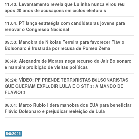
11:43:
Levantamento revela que Lulinha nunca virou réu
após 20 anos de acusações em ciclos eleitorais
11:04:
PT lança estratégia com candidaturas jovens para
renovar o Congresso Nacional
09:53:
Manobra de Nikolas Ferreira para favorecer Flávio
Bolsonaro é frustrada por recusa de Romeu Zema
08:49:
Alexandre de Moraes nega recurso de Jair Bolsonaro
e mantém proibição de visitas políticas
08:24:
VÍDEO: PF PRENDE TERR0RlSTAS B0LSONARlSTAS
QUE QUERIAM EXPL0DlR LULA E O STF!!! A MANDO DE
FLÁVIO!!!
08:01:
Marco Rubio lidera manobra dos EUA para beneficiar
Flávio Bolsonaro e prejudicar reeleição de Lula
5/8/2026