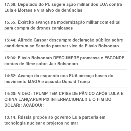
17:58:
Deputado do PL sugere ação militar dos EUA contra
Lula e Moraes e vira alvo de denúncias
15:55:
Exército avança na modernização militar com edital
para compra de drones camicases
15:44:
Alfredo Gaspar descumpre declaração pública sobre
candidatura ao Senado para ser vice de Flávio Bolsonaro
15:06:
Flávio Bolsonaro DESCUMPRE promessa e ESCONDE
contas de filme sobre Jair Bolsonaro
14:52:
Avanço da esquerda nos EUA ameaça bases do
movimento MAGA e assusta Donald Trump
14:20:
VÍDEO: TRUMP TEM CRlSE DE PÂNlCO APÓS LULA E
CHINA LANÇAREM PIX INTERNACIONAL!! É O FIM DO
DÓLAR!! ACABOU!!
13:14:
Rússia propõe ao governo Lula parceria em
tecnologia nuclear e projetos no mar