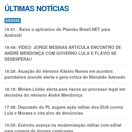
ÚLTIMAS NOTÍCIAS
6/8/2026
19:51
-
Baixe o aplicativo do Plantão Brasil.NET para
Android!
19:48:
VÍDEO: JORGE MESSIAS ARTICULA ENCONTRO DE
ANDRÉ MENDONÇA COM GOVERNO LULA E FLÁVIO SE
DESESPERA!!
18:28:
Atuação do ministro Kássio Nunes em acordos
partidários acende alerta e gera crítica de Reinaldo Azevedo
18:18:
Míriam Leitão alerta para riscos ao processo legal em
decisões do ministro André Mendonça
17:58:
Deputado do PL sugere ação militar dos EUA contra
Lula e Moraes e vira alvo de denúncias
15:55:
Exército avança na modernização militar com edital
para compra de drones camicases