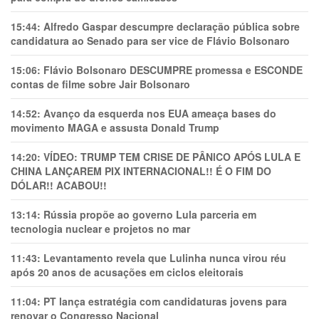
15:44:
Alfredo Gaspar descumpre declaração pública sobre
candidatura ao Senado para ser vice de Flávio Bolsonaro
15:06:
Flávio Bolsonaro DESCUMPRE promessa e ESCONDE
contas de filme sobre Jair Bolsonaro
14:52:
Avanço da esquerda nos EUA ameaça bases do
movimento MAGA e assusta Donald Trump
14:20:
VÍDEO: TRUMP TEM CRlSE DE PÂNlCO APÓS LULA E
CHINA LANÇAREM PIX INTERNACIONAL!! É O FIM DO
DÓLAR!! ACABOU!!
13:14:
Rússia propõe ao governo Lula parceria em
tecnologia nuclear e projetos no mar
11:43:
Levantamento revela que Lulinha nunca virou réu
após 20 anos de acusações em ciclos eleitorais
11:04:
PT lança estratégia com candidaturas jovens para
renovar o Congresso Nacional