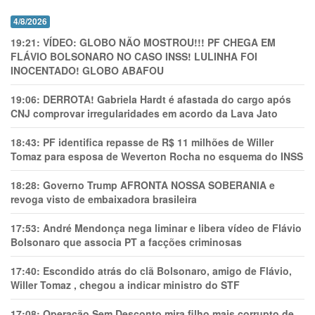
4/8/2026
19:21:
VÍDEO: GLOBO NÃO MOSTROU!!! PF CHEGA EM
FLÁVIO BOLSONARO NO CASO INSS! LULINHA FOI
INOCENTADO! GLOBO ABAFOU
19:06:
DERROTA! Gabriela Hardt é afastada do cargo após
CNJ comprovar irregularidades em acordo da Lava Jato
18:43:
PF identifica repasse de R$ 11 milhões de Willer
Tomaz para esposa de Weverton Rocha no esquema do INSS
18:28:
Governo Trump AFRONTA NOSSA SOBERANIA e
revoga visto de embaixadora brasileira
17:53:
André Mendonça nega liminar e libera vídeo de Flávio
Bolsonaro que associa PT a facções criminosas
17:40:
Escondido atrás do clã Bolsonaro, amigo de Flávio,
Willer Tomaz , chegou a indicar ministro do STF
17:08:
Operação Sem Desconto mira filho mais corrupto de