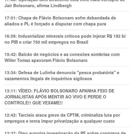
Jair Bolsonaro, afirma Lindbergh
17:01:
Chapa de Flávio Bolsonaro sofre debandada de
aliados e PL é forçado a disputar com chapa pura
16:59:
Industrializar minerais críticos pode injetar R$ 192 bi
no PIB e criar 750 mil empregos no Brasil
15:42:
Balcão de negócios e as conexões sombrias com
Willer Tomaz apavoram Flávio Bolsonaro
13:34:
Defesa de Lulinha denuncia "pesca probatória" e
vazamentos ilegais de inquéritos sigilosos
13:11:
VÍDEO: FLÁVIO BOLSONARO APANHA FEIO DE
JORNALISTAS APÓS MENTIR AO VIVO E PERDE O
CONTROLE!! QUE VEXAME!!
12:42:
Tarcísio ataca greve da CPTM, criminaliza luta por
empregos e tenta impor privatização a qualquer custo
12:37:
Dino autoriza investigação da PF sobre contratos de