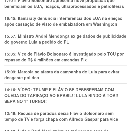
17:01:
Flávio Bolsonaro apresenta nove propostas que
beneficiam os EUA, ricaços, ultraprocessados e petrolíferas
16:45:
Itamaraty denuncia interferência dos EUA na eleição
após cassação de visto de embaixadora em Washington
15:57:
Ministro André Mendonça exige dados de publicidade
do governo Lula a pedido do PL
15:35:
Vice de Flávio Bolsonaro é investigado pelo TCU por
repasse de R$ 6 milhões em emendas Pix
15:09:
Marcola se afasta da campanha de Lula para evitar
desgaste político
14:16:
VÍDEO: TRUMP E FLÁVIO SE DESESPERAM COM
QUEDA DO TARIFAÇO AO BRASIL!! LULA RINDO À TOA!!
SERÁ NO 1° TURNO!!
13:49:
Recusa de partidos deixa Flávio Bolsonaro sem
tempo de TV e força chapa com Alfredo Gaspar para vice