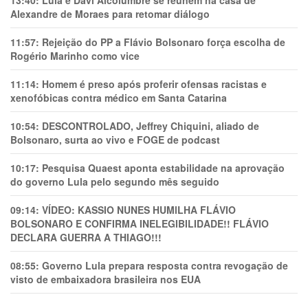
13:40:
Lula e Davi Alcolumbre se reúnem na casa de
Alexandre de Moraes para retomar diálogo
11:57:
Rejeição do PP a Flávio Bolsonaro força escolha de
Rogério Marinho como vice
11:14:
Homem é preso após proferir ofensas racistas e
xenofóbicas contra médico em Santa Catarina
10:54:
DESCONTROLADO, Jeffrey Chiquini, aliado de
Bolsonaro, surta ao vivo e FOGE de podcast
10:17:
Pesquisa Quaest aponta estabilidade na aprovação
do governo Lula pelo segundo mês seguido
09:14:
VÍDEO: KASSIO NUNES HUMlLHA FLÁVIO
BOLSONARO E CONFIRMA INELEGIBILIDADE!! FLÁVIO
DECLARA GUERRA A THIAGO!!!
08:55:
Governo Lula prepara resposta contra revogação de
visto de embaixadora brasileira nos EUA