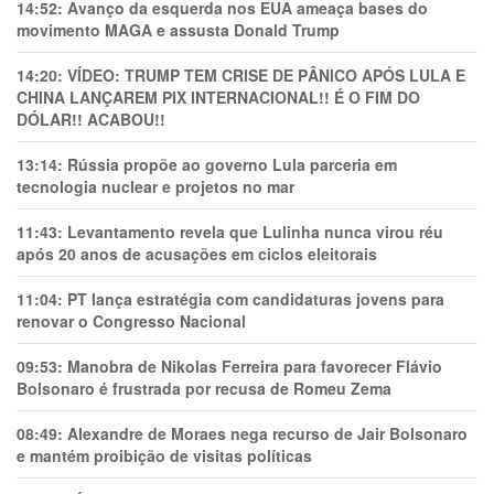
14:52:
Avanço da esquerda nos EUA ameaça bases do
movimento MAGA e assusta Donald Trump
14:20:
VÍDEO: TRUMP TEM CRlSE DE PÂNlCO APÓS LULA E
CHINA LANÇAREM PIX INTERNACIONAL!! É O FIM DO
DÓLAR!! ACABOU!!
13:14:
Rússia propõe ao governo Lula parceria em
tecnologia nuclear e projetos no mar
11:43:
Levantamento revela que Lulinha nunca virou réu
após 20 anos de acusações em ciclos eleitorais
11:04:
PT lança estratégia com candidaturas jovens para
renovar o Congresso Nacional
09:53:
Manobra de Nikolas Ferreira para favorecer Flávio
Bolsonaro é frustrada por recusa de Romeu Zema
08:49:
Alexandre de Moraes nega recurso de Jair Bolsonaro
e mantém proibição de visitas políticas