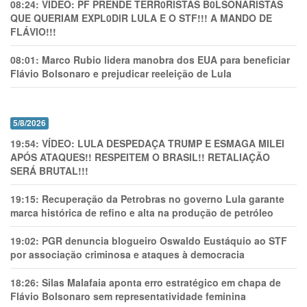
08:24:
VÍDEO: PF PRENDE TERR0RlSTAS B0LSONARlSTAS
QUE QUERIAM EXPL0DlR LULA E O STF!!! A MANDO DE
FLÁVIO!!!
08:01:
Marco Rubio lidera manobra dos EUA para beneficiar
Flávio Bolsonaro e prejudicar reeleição de Lula
5/8/2026
19:54:
VÍDEO: LULA DESPEDAÇA TRUMP E ESMAGA MILEI
APÓS ATAQUES!! RESPEITEM O BRASIL!! RETALIAÇÃO
SERÁ BRUTAL!!!
19:15:
Recuperação da Petrobras no governo Lula garante
marca histórica de refino e alta na produção de petróleo
19:02:
PGR denuncia blogueiro Oswaldo Eustáquio ao STF
por associação criminosa e ataques à democracia
18:26:
Silas Malafaia aponta erro estratégico em chapa de
Flávio Bolsonaro sem representatividade feminina