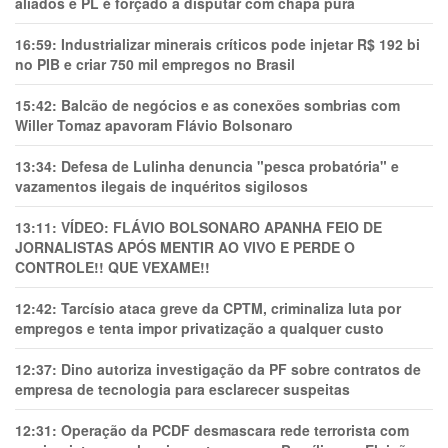
aliados e PL é forçado a disputar com chapa pura
16:59:
Industrializar minerais críticos pode injetar R$ 192 bi
no PIB e criar 750 mil empregos no Brasil
15:42:
Balcão de negócios e as conexões sombrias com
Willer Tomaz apavoram Flávio Bolsonaro
13:34:
Defesa de Lulinha denuncia "pesca probatória" e
vazamentos ilegais de inquéritos sigilosos
13:11:
VÍDEO: FLÁVIO BOLSONARO APANHA FEIO DE
JORNALISTAS APÓS MENTIR AO VIVO E PERDE O
CONTROLE!! QUE VEXAME!!
12:42:
Tarcísio ataca greve da CPTM, criminaliza luta por
empregos e tenta impor privatização a qualquer custo
12:37:
Dino autoriza investigação da PF sobre contratos de
empresa de tecnologia para esclarecer suspeitas
12:31:
Operação da PCDF desmascara rede terrorista com