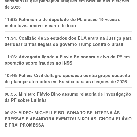
seminarista que planejava ataques em Brasília nas Eleições
de 2026
11:53:
Patrimônio de deputado do PL cresce 19 vezes e
inclui fuzis, imóvel e carro de luxo
11:34:
Coalizão de 25 estados dos EUA entra na Justiça para
derrubar tarifas ilegais do governo Trump contra o Brasil
11:26:
Advogado ligado a Flávio Bolsonaro é alvo da PF em
operação sobre fraudes no INSS
10:46:
Polícia Civil deflagra operação contra grupo suspeito
de planejar atentados em Brasília para as eleições de 2026
08:35:
Ministro Flávio Dino assume relatoria de investigação
da PF sobre Lulinha
08:32:
VÍDEO: MICHELLE BOLSONARO SE INTERNA ÀS
PRESSAS E ABANDONA EVENTO!! NIKOLAS IGNORA FLÁVIO
E TRAl PROMESSA