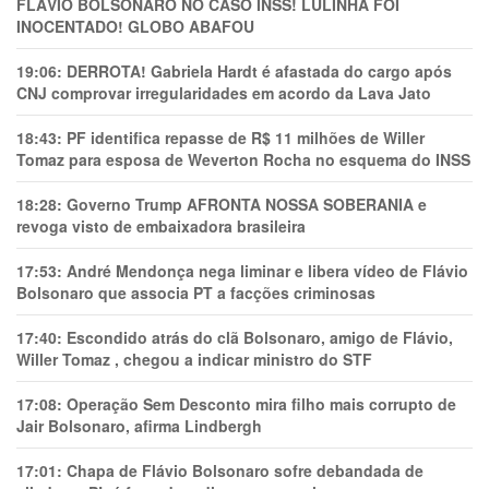
FLÁVIO BOLSONARO NO CASO INSS! LULINHA FOI
INOCENTADO! GLOBO ABAFOU
19:06:
DERROTA! Gabriela Hardt é afastada do cargo após
CNJ comprovar irregularidades em acordo da Lava Jato
18:43:
PF identifica repasse de R$ 11 milhões de Willer
Tomaz para esposa de Weverton Rocha no esquema do INSS
18:28:
Governo Trump AFRONTA NOSSA SOBERANIA e
revoga visto de embaixadora brasileira
17:53:
André Mendonça nega liminar e libera vídeo de Flávio
Bolsonaro que associa PT a facções criminosas
17:40:
Escondido atrás do clã Bolsonaro, amigo de Flávio,
Willer Tomaz , chegou a indicar ministro do STF
17:08:
Operação Sem Desconto mira filho mais corrupto de
Jair Bolsonaro, afirma Lindbergh
17:01:
Chapa de Flávio Bolsonaro sofre debandada de