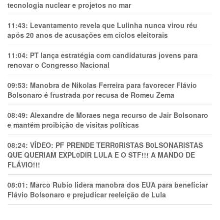
tecnologia nuclear e projetos no mar
11:43:
Levantamento revela que Lulinha nunca virou réu
após 20 anos de acusações em ciclos eleitorais
11:04:
PT lança estratégia com candidaturas jovens para
renovar o Congresso Nacional
09:53:
Manobra de Nikolas Ferreira para favorecer Flávio
Bolsonaro é frustrada por recusa de Romeu Zema
08:49:
Alexandre de Moraes nega recurso de Jair Bolsonaro
e mantém proibição de visitas políticas
08:24:
VÍDEO: PF PRENDE TERR0RlSTAS B0LSONARlSTAS
QUE QUERIAM EXPL0DlR LULA E O STF!!! A MANDO DE
FLÁVIO!!!
08:01:
Marco Rubio lidera manobra dos EUA para beneficiar
Flávio Bolsonaro e prejudicar reeleição de Lula