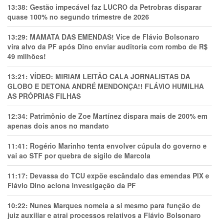
13:38:
Gestão impecável faz LUCRO da Petrobras disparar
quase 100% no segundo trimestre de 2026
13:29:
MAMATA DAS EMENDAS! Vice de Flávio Bolsonaro
vira alvo da PF após Dino enviar auditoria com rombo de R$
49 milhões!
13:21:
VÍDEO: MIRIAM LEITÃO CALA JORNALISTAS DA
GLOBO E DETONA ANDRÉ MENDONÇA!! FLÁVIO HUMILHA
AS PRÓPRIAS FILHAS
12:34:
Patrimônio de Zoe Martínez dispara mais de 200% em
apenas dois anos no mandato
11:41:
Rogério Marinho tenta envolver cúpula do governo e
vai ao STF por quebra de sigilo de Marcola
11:17:
Devassa do TCU expõe escândalo das emendas PIX e
Flávio Dino aciona investigação da PF
10:22:
Nunes Marques nomeia a si mesmo para função de
juiz auxiliar e atrai processos relativos a Flávio Bolsonaro