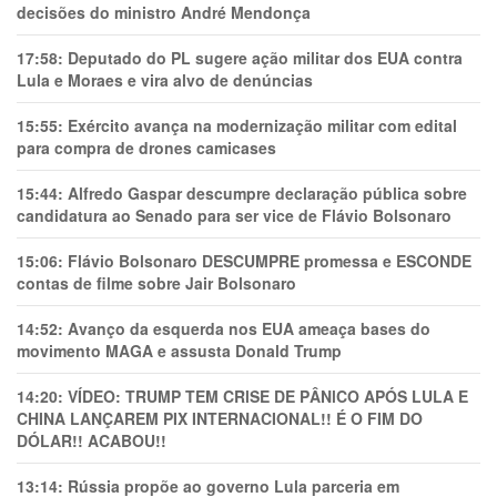
decisões do ministro André Mendonça
17:58:
Deputado do PL sugere ação militar dos EUA contra
Lula e Moraes e vira alvo de denúncias
15:55:
Exército avança na modernização militar com edital
para compra de drones camicases
15:44:
Alfredo Gaspar descumpre declaração pública sobre
candidatura ao Senado para ser vice de Flávio Bolsonaro
15:06:
Flávio Bolsonaro DESCUMPRE promessa e ESCONDE
contas de filme sobre Jair Bolsonaro
14:52:
Avanço da esquerda nos EUA ameaça bases do
movimento MAGA e assusta Donald Trump
14:20:
VÍDEO: TRUMP TEM CRlSE DE PÂNlCO APÓS LULA E
CHINA LANÇAREM PIX INTERNACIONAL!! É O FIM DO
DÓLAR!! ACABOU!!
13:14:
Rússia propõe ao governo Lula parceria em