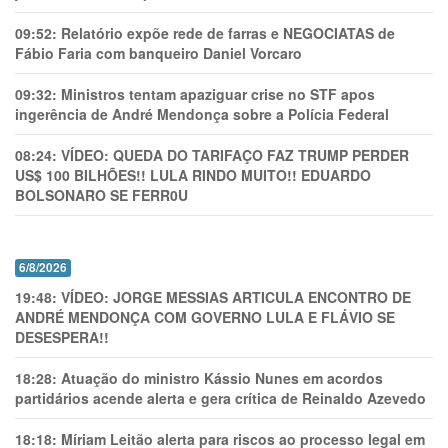
09:52:
Relatório expõe rede de farras e NEGOCIATAS de
Fábio Faria com banqueiro Daniel Vorcaro
09:32:
Ministros tentam apaziguar crise no STF apos
ingerência de André Mendonça sobre a Polícia Federal
08:24:
VÍDEO: QUEDA DO TARIFAÇO FAZ TRUMP PERDER
US$ 100 BILHÕES!! LULA RINDO MUITO!! EDUARDO
BOLSONARO SE FERR0U
6/8/2026
19:48:
VÍDEO: JORGE MESSIAS ARTICULA ENCONTRO DE
ANDRÉ MENDONÇA COM GOVERNO LULA E FLÁVIO SE
DESESPERA!!
18:28:
Atuação do ministro Kássio Nunes em acordos
partidários acende alerta e gera crítica de Reinaldo Azevedo
18:18:
Míriam Leitão alerta para riscos ao processo legal em