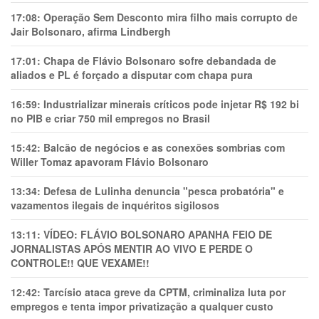
17:08:
Operação Sem Desconto mira filho mais corrupto de
Jair Bolsonaro, afirma Lindbergh
17:01:
Chapa de Flávio Bolsonaro sofre debandada de
aliados e PL é forçado a disputar com chapa pura
16:59:
Industrializar minerais críticos pode injetar R$ 192 bi
no PIB e criar 750 mil empregos no Brasil
15:42:
Balcão de negócios e as conexões sombrias com
Willer Tomaz apavoram Flávio Bolsonaro
13:34:
Defesa de Lulinha denuncia "pesca probatória" e
vazamentos ilegais de inquéritos sigilosos
13:11:
VÍDEO: FLÁVIO BOLSONARO APANHA FEIO DE
JORNALISTAS APÓS MENTIR AO VIVO E PERDE O
CONTROLE!! QUE VEXAME!!
12:42:
Tarcísio ataca greve da CPTM, criminaliza luta por
empregos e tenta impor privatização a qualquer custo