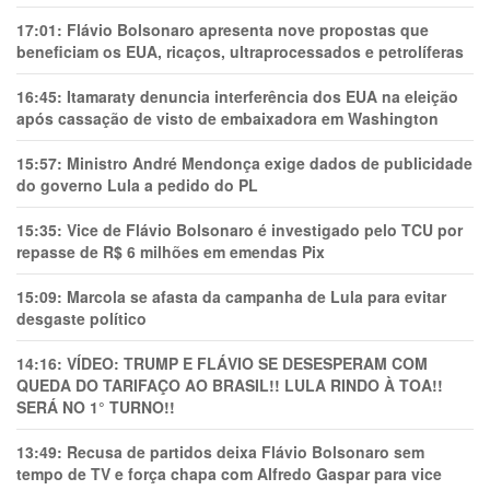
17:01:
Flávio Bolsonaro apresenta nove propostas que
beneficiam os EUA, ricaços, ultraprocessados e petrolíferas
16:45:
Itamaraty denuncia interferência dos EUA na eleição
após cassação de visto de embaixadora em Washington
15:57:
Ministro André Mendonça exige dados de publicidade
do governo Lula a pedido do PL
15:35:
Vice de Flávio Bolsonaro é investigado pelo TCU por
repasse de R$ 6 milhões em emendas Pix
15:09:
Marcola se afasta da campanha de Lula para evitar
desgaste político
14:16:
VÍDEO: TRUMP E FLÁVIO SE DESESPERAM COM
QUEDA DO TARIFAÇO AO BRASIL!! LULA RINDO À TOA!!
SERÁ NO 1° TURNO!!
13:49:
Recusa de partidos deixa Flávio Bolsonaro sem
tempo de TV e força chapa com Alfredo Gaspar para vice