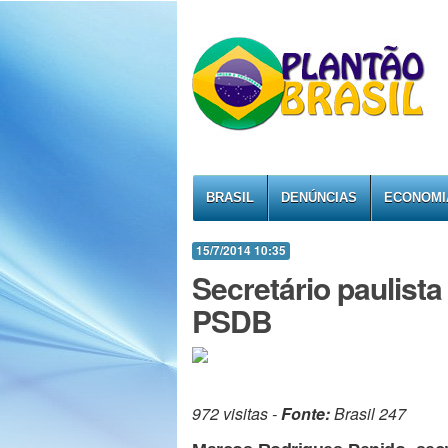
BRASIL
DENÚNCIAS
ECONOMI
15/7/2014 10:35
Secretário paulist
PSDB
972 visitas -
Fonte:
Brasil 247