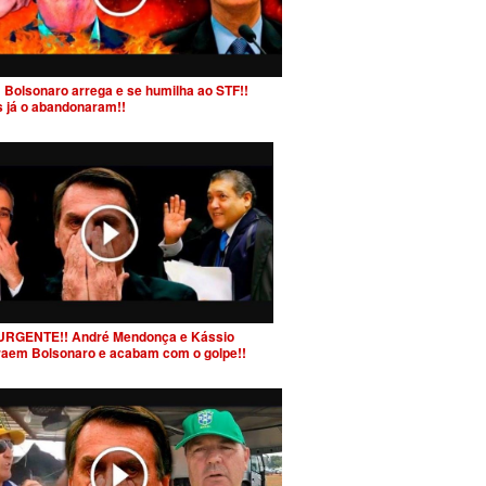
 Bolsonaro arrega e se humilha ao STF!!
s já o abandonaram!!
URGENTE!! André Mendonça e Kássio
raem Bolsonaro e acabam com o golpe!!