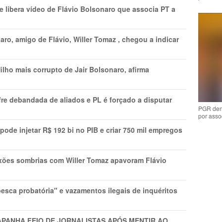
 libera vídeo de Flávio Bolsonaro que associa PT a
ro, amigo de Flávio, Willer Tomaz , chegou a indicar
lho mais corrupto de Jair Bolsonaro, afirma
re debandada de aliados e PL é forçado a disputar
PGR den
por asso
s pode injetar R$ 192 bi no PIB e criar 750 mil empregos
xões sombrias com Willer Tomaz apavoram Flávio
esca probatória" e vazamentos ilegais de inquéritos
APANHA FEIO DE JORNALISTAS APÓS MENTIR AO