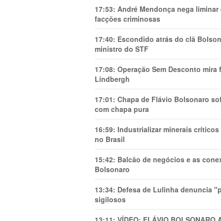
17:53:
André Mendonça nega liminar e
facções criminosas
17:40:
Escondido atrás do clã Bolsona
ministro do STF
17:08:
Operação Sem Desconto mira fi
Lindbergh
17:01:
Chapa de Flávio Bolsonaro sof
com chapa pura
16:59:
Industrializar minerais crítico
no Brasil
15:42:
Balcão de negócios e as cone
Bolsonaro
13:34:
Defesa de Lulinha denuncia "p
sigilosos
13:11:
VÍDEO: FLÁVIO BOLSONARO 