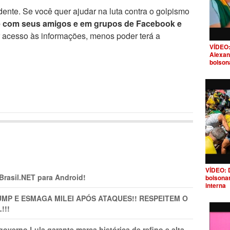
ente. Se você quer ajudar na luta contra o golpismo
e com seus amigos e em grupos de Facebook e
r acesso às informações, menos poder terá a
VÍDEO:
Alexan
bolson
VÍDEO: 
 Brasil.NET para Android!
bolsona
interna
MP E ESMAGA MILEI APÓS ATAQUES!! RESPEITEM O
!!!
overno Lula garante marca histórica de refino e alta