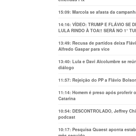
15:09:
Marcola se afasta da campanha
14:16:
VÍDEO: TRUMP E FLÁVIO SE 
LULA RINDO À TOA!! SERÁ NO 1° TU
13:49:
Recusa de partidos deixa Flá
Alfredo Gaspar para vice
13:40:
Lula e Davi Alcolumbre se reú
diálogo
11:57:
Rejeição do PP a Flávio Bolso
11:14:
Homem é preso após proferir o
Catarina
10:54:
DESCONTROLADO, Jeffrey Chiqu
podcast
10:17:
Pesquisa Quaest aponta estab
mês seguido