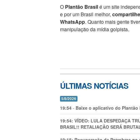
O
Plantão Brasil
é um site independ
e por um Brasil melhor,
compartilh
WhatsApp
. Quanto mais gente tive
manipulação da mídia golpista.
ÚLTIMAS NOTÍCIAS
5/8/2026
19:54
-
Baixe o aplicativo do Plantão
19:54:
VÍDEO: LULA DESPEDAÇA TRU
BRASIL!! RETALIAÇÃO SERÁ BRUTAL
19:15:
Recuperação da Petrobras no g