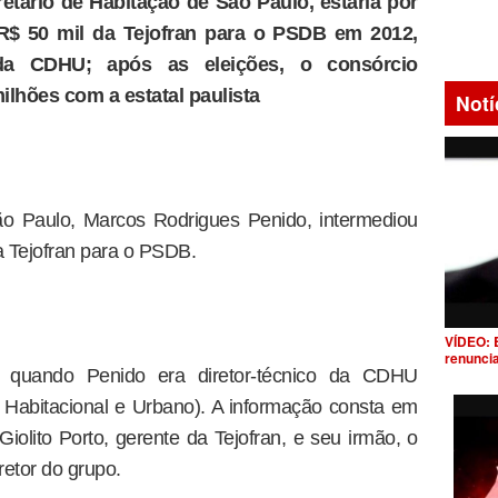
etário de Habitação de São Paulo, estaria por
 R$ 50 mil da Tejofran para o PSDB em 2012,
 da CDHU; após as eleições, o consórcio
ilhões com a estatal paulista
Notí
ão Paulo, Marcos Rodrigues Penido, intermediou
a Tejofran para o PSDB.
VÍDEO: 
renunci
 quando Penido era diretor-técnico da CDHU
Habitacional e Urbano). A informação consta em
Giolito Porto, gerente da Tejofran, e seu irmão, o
retor do grupo.