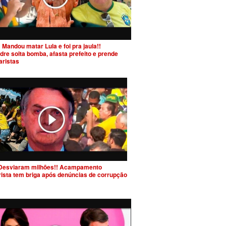
 Mandou matar Lula e foi pra jaula!!
dre solta bomba, afasta prefeito e prende
aristas
Desviaram milhões!! Acampamento
rista tem briga após denúncias de corrupção