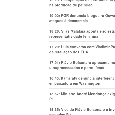
na produção de petróleo
19:02:
PGR denuncia blogueiro Oswal
ataques à democracia
18:26:
Silas Malafaia aponta erro es
representatividade feminina
17:20:
Lula conversa com Vladimir Put
de retaliação dos EUA
17:01:
Flávio Bolsonaro apresenta no
ultraprocessados e petrolíferas
16:45:
Itamaraty denuncia interferên
embaixadora em Washington
15:57:
Ministro André Mendonça exig
PL
15:35:
Vice de Flávio Bolsonaro é in
emendas Pix