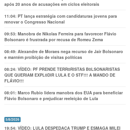
após 20 anos de acusações em ciclos eleitorais
11:04:
PT lança estratégia com candidaturas jovens para
renovar o Congresso Nacional
09:53:
Manobra de Nikolas Ferreira para favorecer Flávio
Bolsonaro é frustrada por recusa de Romeu Zema
08:49:
Alexandre de Moraes nega recurso de Jair Bolsonaro
e mantém proibição de visitas políticas
08:24:
VÍDEO: PF PRENDE TERR0RlSTAS B0LSONARlSTAS
QUE QUERIAM EXPL0DlR LULA E O STF!!! A MANDO DE
FLÁVIO!!!
08:01:
Marco Rubio lidera manobra dos EUA para beneficiar
Flávio Bolsonaro e prejudicar reeleição de Lula
5/8/2026
19:54:
VÍDEO: LULA DESPEDAÇA TRUMP E ESMAGA MILEI