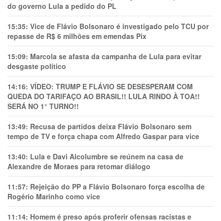
do governo Lula a pedido do PL
15:35:
Vice de Flávio Bolsonaro é investigado pelo TCU por
repasse de R$ 6 milhões em emendas Pix
15:09:
Marcola se afasta da campanha de Lula para evitar
desgaste político
14:16:
VÍDEO: TRUMP E FLÁVIO SE DESESPERAM COM
QUEDA DO TARIFAÇO AO BRASIL!! LULA RINDO À TOA!!
SERÁ NO 1° TURNO!!
13:49:
Recusa de partidos deixa Flávio Bolsonaro sem
tempo de TV e força chapa com Alfredo Gaspar para vice
13:40:
Lula e Davi Alcolumbre se reúnem na casa de
Alexandre de Moraes para retomar diálogo
11:57:
Rejeição do PP a Flávio Bolsonaro força escolha de
Rogério Marinho como vice
11:14:
Homem é preso após proferir ofensas racistas e