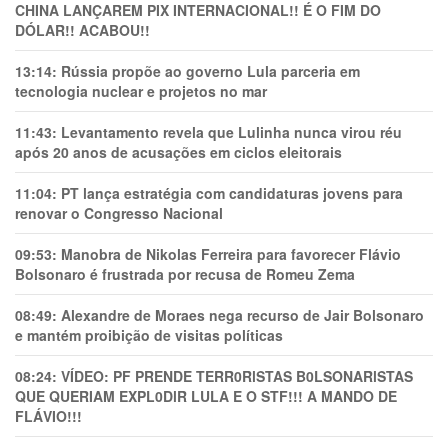
CHINA LANÇAREM PIX INTERNACIONAL!! É O FIM DO
DÓLAR!! ACABOU!!
13:14:
Rússia propõe ao governo Lula parceria em
tecnologia nuclear e projetos no mar
11:43:
Levantamento revela que Lulinha nunca virou réu
após 20 anos de acusações em ciclos eleitorais
11:04:
PT lança estratégia com candidaturas jovens para
renovar o Congresso Nacional
09:53:
Manobra de Nikolas Ferreira para favorecer Flávio
Bolsonaro é frustrada por recusa de Romeu Zema
08:49:
Alexandre de Moraes nega recurso de Jair Bolsonaro
e mantém proibição de visitas políticas
08:24:
VÍDEO: PF PRENDE TERR0RlSTAS B0LSONARlSTAS
QUE QUERIAM EXPL0DlR LULA E O STF!!! A MANDO DE
FLÁVIO!!!