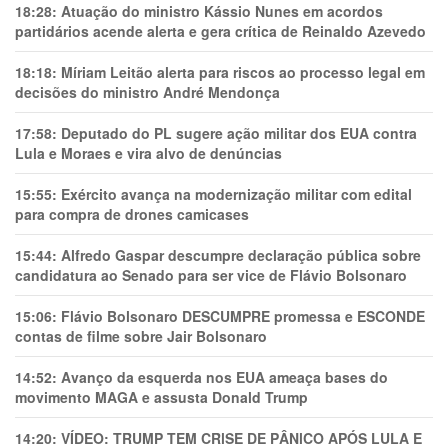
18:28:
Atuação do ministro Kássio Nunes em acordos
partidários acende alerta e gera crítica de Reinaldo Azevedo
18:18:
Míriam Leitão alerta para riscos ao processo legal em
decisões do ministro André Mendonça
17:58:
Deputado do PL sugere ação militar dos EUA contra
Lula e Moraes e vira alvo de denúncias
15:55:
Exército avança na modernização militar com edital
para compra de drones camicases
15:44:
Alfredo Gaspar descumpre declaração pública sobre
candidatura ao Senado para ser vice de Flávio Bolsonaro
15:06:
Flávio Bolsonaro DESCUMPRE promessa e ESCONDE
contas de filme sobre Jair Bolsonaro
14:52:
Avanço da esquerda nos EUA ameaça bases do
movimento MAGA e assusta Donald Trump
14:20:
VÍDEO: TRUMP TEM CRlSE DE PÂNlCO APÓS LULA E