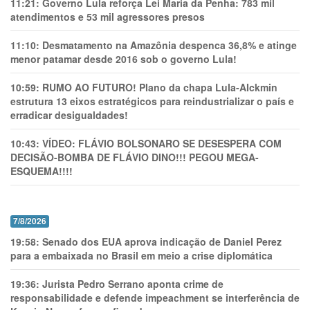
11:21:
Governo Lula reforça Lei Maria da Penha: 783 mil
atendimentos e 53 mil agressores presos
11:10:
Desmatamento na Amazônia despenca 36,8% e atinge
menor patamar desde 2016 sob o governo Lula!
10:59:
RUMO AO FUTURO! Plano da chapa Lula-Alckmin
estrutura 13 eixos estratégicos para reindustrializar o país e
erradicar desigualdades!
10:43:
VÍDEO: FLÁVIO BOLSONARO SE DESESPERA COM
DECISÃO-BOMBA DE FLÁVIO DINO!!! PEGOU MEGA-
ESQUEMA!!!!
7/8/2026
19:58:
Senado dos EUA aprova indicação de Daniel Perez
para a embaixada no Brasil em meio a crise diplomática
19:36:
Jurista Pedro Serrano aponta crime de
responsabilidade e defende impeachment se interferência de