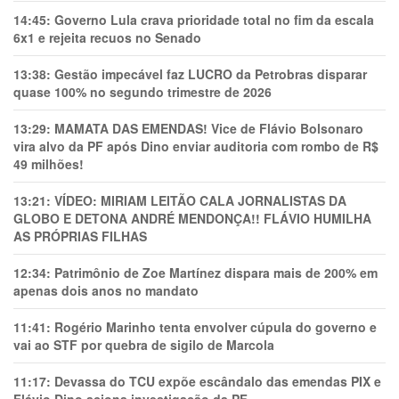
14:45:
Governo Lula crava prioridade total no fim da escala
6x1 e rejeita recuos no Senado
13:38:
Gestão impecável faz LUCRO da Petrobras disparar
quase 100% no segundo trimestre de 2026
13:29:
MAMATA DAS EMENDAS! Vice de Flávio Bolsonaro
vira alvo da PF após Dino enviar auditoria com rombo de R$
49 milhões!
13:21:
VÍDEO: MIRIAM LEITÃO CALA JORNALISTAS DA
GLOBO E DETONA ANDRÉ MENDONÇA!! FLÁVIO HUMILHA
AS PRÓPRIAS FILHAS
12:34:
Patrimônio de Zoe Martínez dispara mais de 200% em
apenas dois anos no mandato
11:41:
Rogério Marinho tenta envolver cúpula do governo e
vai ao STF por quebra de sigilo de Marcola
11:17:
Devassa do TCU expõe escândalo das emendas PIX e