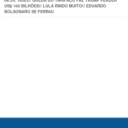
08:24:
VÍDEO: QUEDA DO TARIFAÇO FAZ TRUMP PERDER
US$ 100 BILHÕES!! LULA RINDO MUITO!! EDUARDO
BOLSONARO SE FERR0U