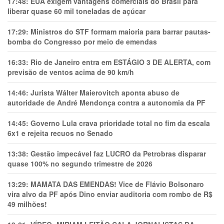
17:48:
EUA exigem vantagens comerciais do Brasil para
liberar quase 60 mil toneladas de açúcar
17:29:
Ministros do STF formam maioria para barrar pautas-
bomba do Congresso por meio de emendas
16:33:
Rio de Janeiro entra em ESTÁGIO 3 DE ALERTA, com
previsão de ventos acima de 90 km/h
14:46:
Jurista Wálter Maierovitch aponta abuso de
autoridade de André Mendonça contra a autonomia da PF
14:45:
Governo Lula crava prioridade total no fim da escala
6x1 e rejeita recuos no Senado
13:38:
Gestão impecável faz LUCRO da Petrobras disparar
quase 100% no segundo trimestre de 2026
13:29:
MAMATA DAS EMENDAS! Vice de Flávio Bolsonaro
vira alvo da PF após Dino enviar auditoria com rombo de R$
49 milhões!