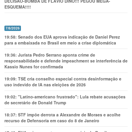
DECISÃO-BOMBA DE FLÁVIO DINO!!! PEGOU MEGA-
ESQUEMA!!!!
7/8/2026
19:58:
Senado dos EUA aprova indicação de Daniel Perez
para a embaixada no Brasil em meio a crise diplomática
19:36:
Jurista Pedro Serrano aponta crime de
responsabilidade e defende impeachment se interferência de
Kassio Nunes for confirmada
19:09:
TSE cria conselho especial contra desinformação e
uso indevido de IA nas eleições de 2026
19:02:
"Latino-americano frustrado": Lula rebate acusações
de secretário de Donald Trump
18:37:
STF impõe derrota a Alexandre de Moraes e acolhe
recurso de Defensoria em caso do 8 de Janeiro