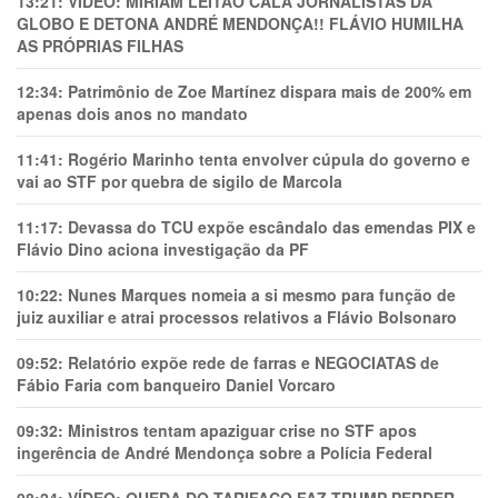
13:21:
VÍDEO: MIRIAM LEITÃO CALA JORNALISTAS DA
GLOBO E DETONA ANDRÉ MENDONÇA!! FLÁVIO HUMILHA
AS PRÓPRIAS FILHAS
12:34:
Patrimônio de Zoe Martínez dispara mais de 200% em
apenas dois anos no mandato
11:41:
Rogério Marinho tenta envolver cúpula do governo e
vai ao STF por quebra de sigilo de Marcola
11:17:
Devassa do TCU expõe escândalo das emendas PIX e
Flávio Dino aciona investigação da PF
10:22:
Nunes Marques nomeia a si mesmo para função de
juiz auxiliar e atrai processos relativos a Flávio Bolsonaro
09:52:
Relatório expõe rede de farras e NEGOCIATAS de
Fábio Faria com banqueiro Daniel Vorcaro
09:32:
Ministros tentam apaziguar crise no STF apos
ingerência de André Mendonça sobre a Polícia Federal