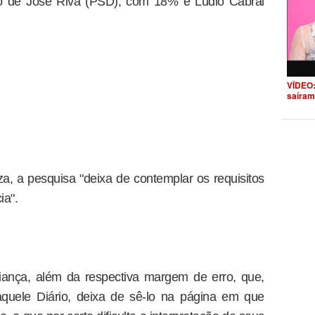
 de José Riva (PSD), com 18% e Lúdio Cabral
VÍDEO:
saíram
za, a pesquisa "deixa de contemplar os requisitos
ia".
fiança, além da respectiva margem de erro, que,
uele Diário, deixa de sê-lo na página em que