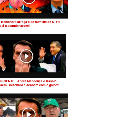
 Bolsonaro arrega e se humilha ao STF!!
s já o abandonaram!!
URGENTE!! André Mendonça e Kássio
raem Bolsonaro e acabam com o golpe!!