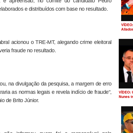
a e apreensão, no comitê do candidato Pedro
laborados e distribuídos com base no resultado.
VÍDEO:
Aliado
abral acionou o TRE-MT, alegando crime eleitoral
veria fraude no resultado.
cou, na divulgação da pesquisa, a margem de erro
raria as normas legais e revela indício de fraude",
VÍDEO: 
Nunes t
o de Brito Júnior.