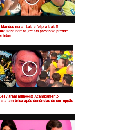
 Mandou matar Lula e foi pra jaula!!
dre solta bomba, afasta prefeito e prende
aristas
Desviaram milhões!! Acampamento
rista tem briga após denúncias de corrupção