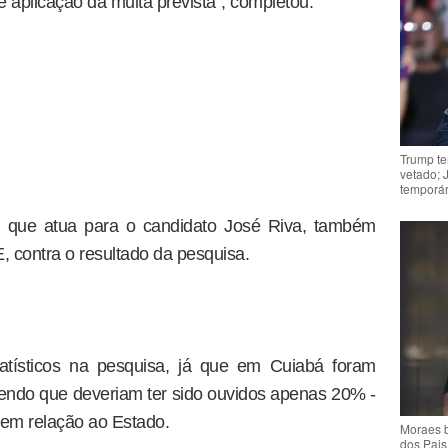
 aplicação da multa prevista", completou.
Trump te
vetado; 
temporár
 que atua para o candidato José Riva, também
 contra o resultado da pesquisa.
atísticos na pesquisa, já que em Cuiabá foram
endo que deveriam ter sido ouvidos apenas 20% -
l em relação ao Estado.
Moraes b
dos Pais