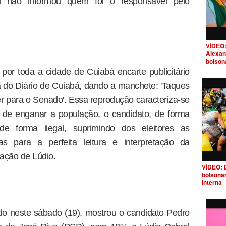
m não informou quem foi o responsável pelo
VÍDEO:
Alexan
bolson
 por toda a cidade de Cuiabá encarte publicitário
 do Diário de Cuiabá, dando a manchete: 'Taques
er para o Senado'. Essa reprodução caracteriza-se
ã de enganar a população, o candidato, de forma
 de forma ilegal, suprimindo dos eleitores as
as para a perfeita leitura e interpretação da
tação de Lúdio.
VÍDEO: 
bolsona
interna
do neste sábado (19), mostrou o candidato Pedro