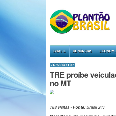
BRASIL
DENÚNCIAS
ECONOMI
21/7/2014 11:37
TRE proíbe veicula
no MT
788 visitas -
Fonte:
Brasil 247