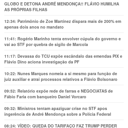
GLOBO E DETONA ANDRÉ MENDONÇA!! FLÁVIO HUMILHA
AS PRÓPRIAS FILHAS
12:34:
Patrimônio de Zoe Martínez dispara mais de 200% em
apenas dois anos no mandato
11:41:
Rogério Marinho tenta envolver cúpula do governo e
vai ao STF por quebra de sigilo de Marcola
11:17:
Devassa do TCU expõe escândalo das emendas PIX e
Flávio Dino aciona investigação da PF
10:22:
Nunes Marques nomeia a si mesmo para função de
juiz auxiliar e atrai processos relativos a Flávio Bolsonaro
09:52:
Relatório expõe rede de farras e NEGOCIATAS de
Fábio Faria com banqueiro Daniel Vorcaro
09:32:
Ministros tentam apaziguar crise no STF apos
ingerência de André Mendonça sobre a Polícia Federal
08:24:
VÍDEO: QUEDA DO TARIFAÇO FAZ TRUMP PERDER