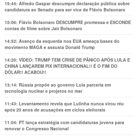
15:44:
Alfredo Gaspar descumpre declaração pública sobre
candidatura ao Senado para ser vice de Flávio Bolsonaro
15:06:
Flávio Bolsonaro DESCUMPRE promessa e ESCONDE
contas de filme sobre Jair Bolsonaro
14:52:
Avanço da esquerda nos EUA ameaça bases do
movimento MAGA e assusta Donald Trump
14:20:
VÍDEO: TRUMP TEM CRlSE DE PÂNlCO APÓS LULA E
CHINA LANÇAREM PIX INTERNACIONAL!! É O FIM DO
DÓLAR!! ACABOU!!
13:14:
Rússia propõe ao governo Lula parceria em
tecnologia nuclear e projetos no mar
11:43:
Levantamento revela que Lulinha nunca virou réu
após 20 anos de acusações em ciclos eleitorais
11:04:
PT lança estratégia com candidaturas jovens para
renovar o Congresso Nacional