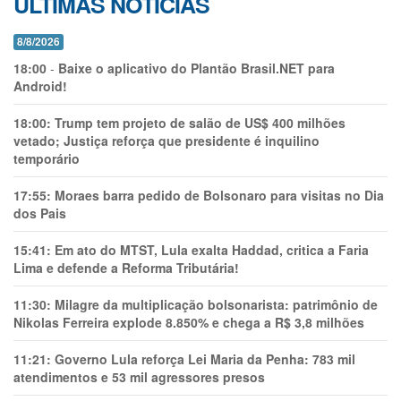
ÚLTIMAS NOTÍCIAS
8/8/2026
18:00
-
Baixe o aplicativo do Plantão Brasil.NET para
Android!
18:00:
Trump tem projeto de salão de US$ 400 milhões
vetado; Justiça reforça que presidente é inquilino
temporário
17:55:
Moraes barra pedido de Bolsonaro para visitas no Dia
dos Pais
15:41:
Em ato do MTST, Lula exalta Haddad, critica a Faria
Lima e defende a Reforma Tributária!
11:30:
Milagre da multiplicação bolsonarista: patrimônio de
Nikolas Ferreira explode 8.850% e chega a R$ 3,8 milhões
11:21:
Governo Lula reforça Lei Maria da Penha: 783 mil
atendimentos e 53 mil agressores presos