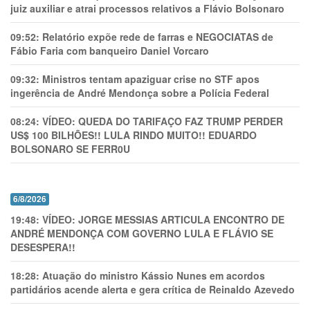
juiz auxiliar e atrai processos relativos a Flávio Bolsonaro
09:52:
Relatório expõe rede de farras e NEGOCIATAS de
Fábio Faria com banqueiro Daniel Vorcaro
09:32:
Ministros tentam apaziguar crise no STF apos
ingerência de André Mendonça sobre a Polícia Federal
08:24:
VÍDEO: QUEDA DO TARIFAÇO FAZ TRUMP PERDER
US$ 100 BILHÕES!! LULA RINDO MUITO!! EDUARDO
BOLSONARO SE FERR0U
6/8/2026
19:48:
VÍDEO: JORGE MESSIAS ARTICULA ENCONTRO DE
ANDRÉ MENDONÇA COM GOVERNO LULA E FLÁVIO SE
DESESPERA!!
18:28:
Atuação do ministro Kássio Nunes em acordos
partidários acende alerta e gera crítica de Reinaldo Azevedo