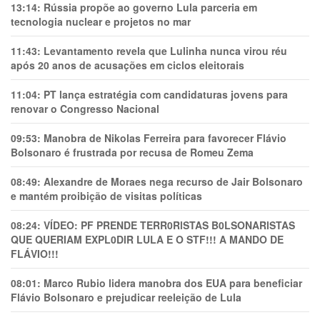
13:14:
Rússia propõe ao governo Lula parceria em
tecnologia nuclear e projetos no mar
11:43:
Levantamento revela que Lulinha nunca virou réu
após 20 anos de acusações em ciclos eleitorais
11:04:
PT lança estratégia com candidaturas jovens para
renovar o Congresso Nacional
09:53:
Manobra de Nikolas Ferreira para favorecer Flávio
Bolsonaro é frustrada por recusa de Romeu Zema
08:49:
Alexandre de Moraes nega recurso de Jair Bolsonaro
e mantém proibição de visitas políticas
08:24:
VÍDEO: PF PRENDE TERR0RlSTAS B0LSONARlSTAS
QUE QUERIAM EXPL0DlR LULA E O STF!!! A MANDO DE
FLÁVIO!!!
08:01:
Marco Rubio lidera manobra dos EUA para beneficiar
Flávio Bolsonaro e prejudicar reeleição de Lula