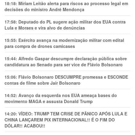
18:18:
Míriam Leitão alerta para riscos ao processo legal em
decisões do ministro André Mendonça
17:58:
Deputado do PL sugere ação militar dos EUA contra
Lula e Moraes e vira alvo de denúncias
15:55:
Exército avança na modernização militar com edital
para compra de drones camicases
15:44:
Alfredo Gaspar descumpre declaração pública sobre
candidatura ao Senado para ser vice de Flávio Bolsonaro
15:06:
Flávio Bolsonaro DESCUMPRE promessa e ESCONDE
contas de filme sobre Jair Bolsonaro
14:52:
Avanço da esquerda nos EUA ameaça bases do
movimento MAGA e assusta Donald Trump
14:20:
VÍDEO: TRUMP TEM CRlSE DE PÂNlCO APÓS LULA E
CHINA LANÇAREM PIX INTERNACIONAL!! É O FIM DO
DÓLAR!! ACABOU!!