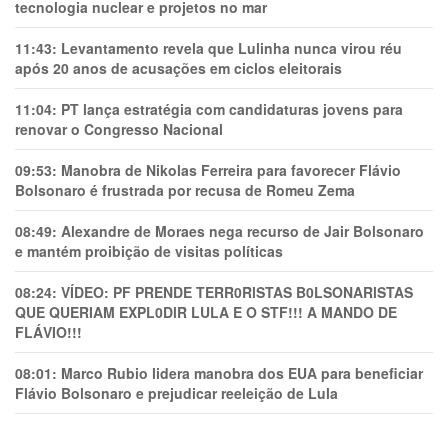
tecnologia nuclear e projetos no mar
11:43:
Levantamento revela que Lulinha nunca virou réu
após 20 anos de acusações em ciclos eleitorais
11:04:
PT lança estratégia com candidaturas jovens para
renovar o Congresso Nacional
09:53:
Manobra de Nikolas Ferreira para favorecer Flávio
Bolsonaro é frustrada por recusa de Romeu Zema
08:49:
Alexandre de Moraes nega recurso de Jair Bolsonaro
e mantém proibição de visitas políticas
08:24:
VÍDEO: PF PRENDE TERR0RlSTAS B0LSONARlSTAS
QUE QUERIAM EXPL0DlR LULA E O STF!!! A MANDO DE
FLÁVIO!!!
08:01:
Marco Rubio lidera manobra dos EUA para beneficiar
Flávio Bolsonaro e prejudicar reeleição de Lula