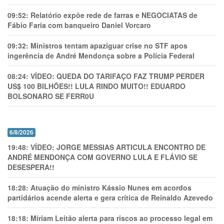
09:52:
Relatório expõe rede de farras e NEGOCIATAS de
Fábio Faria com banqueiro Daniel Vorcaro
09:32:
Ministros tentam apaziguar crise no STF apos
ingerência de André Mendonça sobre a Polícia Federal
08:24:
VÍDEO: QUEDA DO TARIFAÇO FAZ TRUMP PERDER
US$ 100 BILHÕES!! LULA RINDO MUITO!! EDUARDO
BOLSONARO SE FERR0U
6/8/2026
19:48:
VÍDEO: JORGE MESSIAS ARTICULA ENCONTRO DE
ANDRÉ MENDONÇA COM GOVERNO LULA E FLÁVIO SE
DESESPERA!!
18:28:
Atuação do ministro Kássio Nunes em acordos
partidários acende alerta e gera crítica de Reinaldo Azevedo
18:18:
Míriam Leitão alerta para riscos ao processo legal em