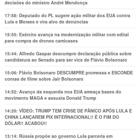
decisões do ministro André Mendonça
17:58:
Deputado do PL sugere ação militar dos EUA contra
Lula e Moraes e vira alvo de denúncias
15:55:
Exército avança na modernização militar com edital
para compra de drones camicases
15:44:
Alfredo Gaspar descumpre declaração pública sobre
candidatura ao Senado para ser vice de Flávio Bolsonaro
15:06:
Flávio Bolsonaro DESCUMPRE promessa e ESCONDE
contas de filme sobre Jair Bolsonaro
14:52:
Avanço da esquerda nos EUA ameaça bases do
movimento MAGA e assusta Donald Trump
14:20:
VÍDEO: TRUMP TEM CRlSE DE PÂNlCO APÓS LULA E
CHINA LANÇAREM PIX INTERNACIONAL!! É O FIM DO
DÓLAR!! ACABOU!!
13:14:
Rússia propõe ao governo Lula parceria em