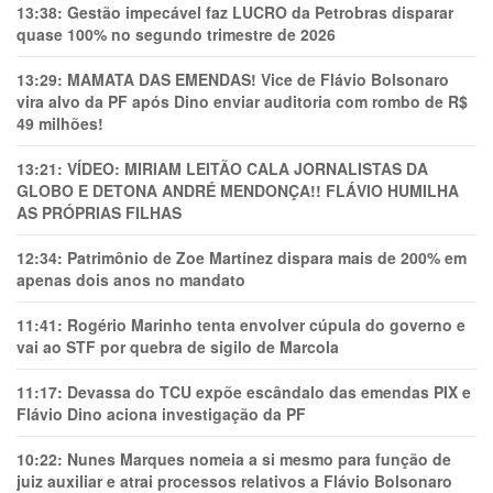
13:38:
Gestão impecável faz LUCRO da Petrobras disparar
quase 100% no segundo trimestre de 2026
13:29:
MAMATA DAS EMENDAS! Vice de Flávio Bolsonaro
vira alvo da PF após Dino enviar auditoria com rombo de R$
49 milhões!
13:21:
VÍDEO: MIRIAM LEITÃO CALA JORNALISTAS DA
GLOBO E DETONA ANDRÉ MENDONÇA!! FLÁVIO HUMILHA
AS PRÓPRIAS FILHAS
12:34:
Patrimônio de Zoe Martínez dispara mais de 200% em
apenas dois anos no mandato
11:41:
Rogério Marinho tenta envolver cúpula do governo e
vai ao STF por quebra de sigilo de Marcola
11:17:
Devassa do TCU expõe escândalo das emendas PIX e
Flávio Dino aciona investigação da PF
10:22:
Nunes Marques nomeia a si mesmo para função de
juiz auxiliar e atrai processos relativos a Flávio Bolsonaro