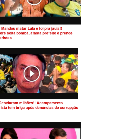
 Mandou matar Lula e foi pra jaula!!
dre solta bomba, afasta prefeito e prende
aristas
Desviaram milhões!! Acampamento
rista tem briga após denúncias de corrupção