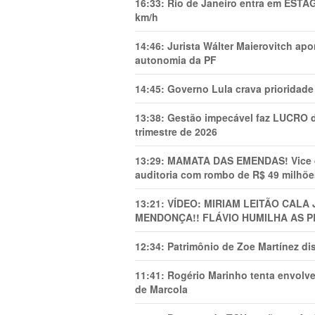
16:33:
Rio de Janeiro entra em ESTÁ
km/h
14:46:
Jurista Wálter Maierovitch ap
autonomia da PF
14:45:
Governo Lula crava prioridade 
13:38:
Gestão impecável faz LUCRO d
trimestre de 2026
13:29:
MAMATA DAS EMENDAS! Vice de 
auditoria com rombo de R$ 49 milhõe
13:21:
VÍDEO: MIRIAM LEITÃO CAL
MENDONÇA!! FLÁVIO HUMILHA AS P
12:34:
Patrimônio de Zoe Martínez d
11:41:
Rogério Marinho tenta envolve
de Marcola