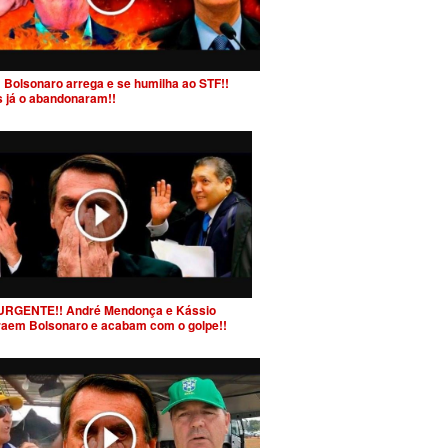
 Bolsonaro arrega e se humilha ao STF!!
s já o abandonaram!!
URGENTE!! André Mendonça e Kássio
raem Bolsonaro e acabam com o golpe!!