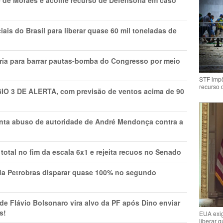
 de Moraes e acolhe recurso de Defensoria em caso
is do Brasil para liberar quase 60 mil toneladas de
ria para barrar pautas-bomba do Congresso por meio
STF impõ
recurso 
GIO 3 DE ALERTA, com previsão de ventos acima de 90
onta abuso de autoridade de André Mendonça contra a
total no fim da escala 6x1 e rejeita recuos no Senado
a Petrobras disparar quase 100% no segundo
Flávio Bolsonaro vira alvo da PF após Dino enviar
s!
EUA exig
liberar 