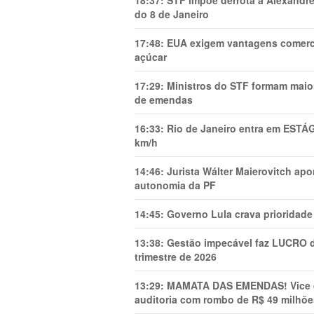
18:37:
STF impõe derrota a Alexandre
do 8 de Janeiro
17:48:
EUA exigem vantagens comercia
açúcar
17:29:
Ministros do STF formam maio
de emendas
16:33:
Rio de Janeiro entra em ESTÁ
km/h
14:46:
Jurista Wálter Maierovitch ap
autonomia da PF
14:45:
Governo Lula crava prioridade 
13:38:
Gestão impecável faz LUCRO d
trimestre de 2026
13:29:
MAMATA DAS EMENDAS! Vice de 
auditoria com rombo de R$ 49 milhõe