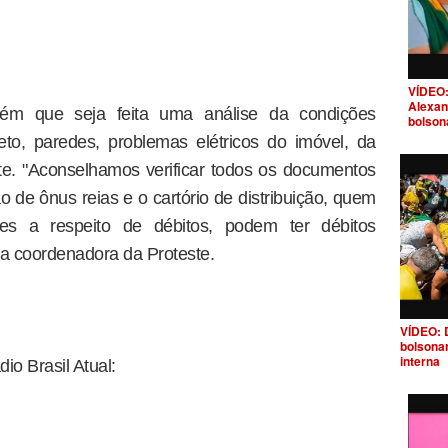
VÍDEO:
Alexan
m que seja feita uma análise da condições
bolson
 teto, paredes, problemas elétricos do imóvel, da
te. "Aconselhamos verificar todos os documentos
o de ônus reias e o cartório de distribuição, quem
ções a respeito de débitos, podem ter débitos
 a coordenadora da Proteste.
VÍDEO: 
bolsona
interna
io Brasil Atual: