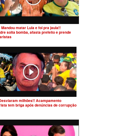
 Mandou matar Lula e foi pra jaula!!
dre solta bomba, afasta prefeito e prende
aristas
Desviaram milhões!! Acampamento
rista tem briga após denúncias de corrupção