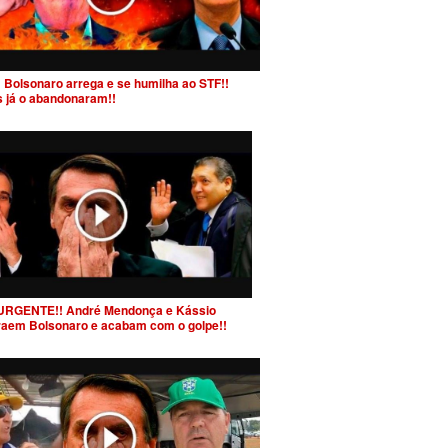
 Bolsonaro arrega e se humilha ao STF!!
s já o abandonaram!!
URGENTE!! André Mendonça e Kássio
raem Bolsonaro e acabam com o golpe!!