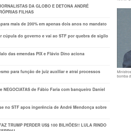
A JORNALISTAS DA GLOBO E DETONA ANDRÉ
RÓPRIAS FILHAS
ispara mais de 200% em apenas dois anos no mandato
r cúpula do governo e vai ao STF por quebra de sigilo
lo das emendas PIX e Flávio Dino aciona
mo para função de juiz auxiliar e atrai processos
Ministro
bomba d
s e NEGOCIATAS de Fábio Faria com banqueiro Daniel
rise no STF apos ingerência de André Mendonça sobre
FAZ TRUMP PERDER US$ 100 BILHÕES!! LULA RINDO
FERR0U