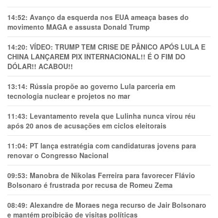
14:52:
Avanço da esquerda nos EUA ameaça bases do
movimento MAGA e assusta Donald Trump
14:20:
VÍDEO: TRUMP TEM CRlSE DE PÂNlCO APÓS LULA E
CHINA LANÇAREM PIX INTERNACIONAL!! É O FIM DO
DÓLAR!! ACABOU!!
13:14:
Rússia propõe ao governo Lula parceria em
tecnologia nuclear e projetos no mar
11:43:
Levantamento revela que Lulinha nunca virou réu
após 20 anos de acusações em ciclos eleitorais
11:04:
PT lança estratégia com candidaturas jovens para
renovar o Congresso Nacional
09:53:
Manobra de Nikolas Ferreira para favorecer Flávio
Bolsonaro é frustrada por recusa de Romeu Zema
08:49:
Alexandre de Moraes nega recurso de Jair Bolsonaro
e mantém proibição de visitas políticas