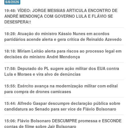
6/8/2026
19:48:
VÍDEO: JORGE MESSIAS ARTICULA ENCONTRO DE
ANDRÉ MENDONÇA COM GOVERNO LULA E FLÁVIO SE
DESESPERA!!
18:28:
Atuação do ministro Kássio Nunes em acordos
partidários acende alerta e gera crítica de Reinaldo Azevedo
18:18:
Míriam Leitão alerta para riscos ao processo legal em
decisões do ministro André Mendonça
17:58:
Deputado do PL sugere ação militar dos EUA contra
Lula e Moraes e vira alvo de denúncias
15:55:
Exército avança na modernização militar com edital
para compra de drones camicases
15:44:
Alfredo Gaspar descumpre declaração pública sobre
candidatura ao Senado para ser vice de Flávio Bolsonaro
15:06:
Flávio Bolsonaro DESCUMPRE promessa e ESCONDE
contas de filme sobre Jair Bolsonaro