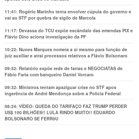
11:41:
Rogério Marinho tenta envolver cúpula do governo e
vai ao STF por quebra de sigilo de Marcola
11:17:
Devassa do TCU expõe escândalo das emendas PIX e
Flávio Dino aciona investigação da PF
10:22:
Nunes Marques nomeia a si mesmo para função de
juiz auxiliar e atrai processos relativos a Flávio Bolsonaro
09:52:
Relatório expõe rede de farras e NEGOCIATAS de
Fábio Faria com banqueiro Daniel Vorcaro
09:32:
Ministros tentam apaziguar crise no STF apos
ingerência de André Mendonça sobre a Polícia Federal
08:24:
VÍDEO: QUEDA DO TARIFAÇO FAZ TRUMP PERDER
US$ 100 BILHÕES!! LULA RINDO MUITO!! EDUARDO
BOLSONARO SE FERR0U