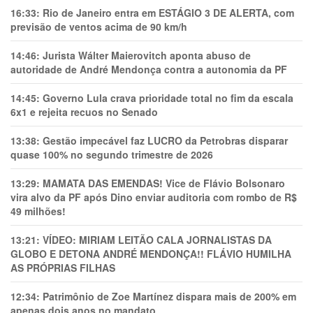
16:33:
Rio de Janeiro entra em ESTÁGIO 3 DE ALERTA, com
previsão de ventos acima de 90 km/h
14:46:
Jurista Wálter Maierovitch aponta abuso de
autoridade de André Mendonça contra a autonomia da PF
14:45:
Governo Lula crava prioridade total no fim da escala
6x1 e rejeita recuos no Senado
13:38:
Gestão impecável faz LUCRO da Petrobras disparar
quase 100% no segundo trimestre de 2026
13:29:
MAMATA DAS EMENDAS! Vice de Flávio Bolsonaro
vira alvo da PF após Dino enviar auditoria com rombo de R$
49 milhões!
13:21:
VÍDEO: MIRIAM LEITÃO CALA JORNALISTAS DA
GLOBO E DETONA ANDRÉ MENDONÇA!! FLÁVIO HUMILHA
AS PRÓPRIAS FILHAS
12:34:
Patrimônio de Zoe Martínez dispara mais de 200% em
apenas dois anos no mandato