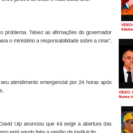
VÍDEO:
Aliado
r o problema. Talvez as afirmações do governador
ra o ministério a responsabilidade sobre a crise",
o seu atendimento emergencial por 24 horas após
s.
VÍDEO: 
Nunes t
avid Uip anunciou que irá exigir a abertura das
omo está sendo feita a gestão da instituição.