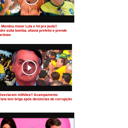
 Mandou matar Lula e foi pra jaula!!
dre solta bomba, afasta prefeito e prende
aristas
Desviaram milhões!! Acampamento
rista tem briga após denúncias de corrupção