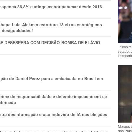
spenca 36,8% e atinge menor patamar desde 2016
pa Lula-Alckmin estrutura 13 eixos estratégicos
ar desigualdades!
SE DESESPERA COM DECISÃO-BOMBA DE FLÁVIO
Trump te
vetado; 
temporár
ção de Daniel Perez para a embaixada no Brasil em
 crime de responsabilidade e defende impeachment se
nfirmada
ntra desinformação e uso indevido de IA nas eleições
Moraes b
dos Pais