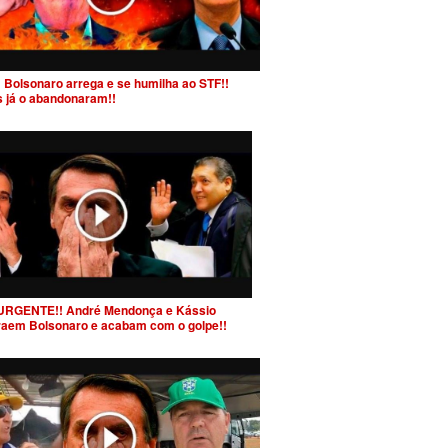
 Bolsonaro arrega e se humilha ao STF!!
s já o abandonaram!!
URGENTE!! André Mendonça e Kássio
raem Bolsonaro e acabam com o golpe!!