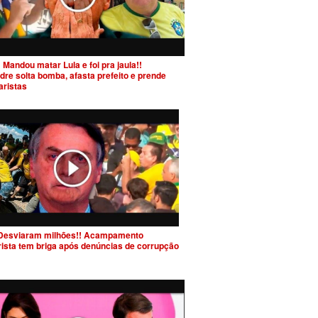
 Mandou matar Lula e foi pra jaula!!
dre solta bomba, afasta prefeito e prende
aristas
Desviaram milhões!! Acampamento
rista tem briga após denúncias de corrupção