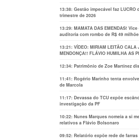
13:38:
Gestão impecável faz LUCRO d
trimestre de 2026
13:29:
MAMATA DAS EMENDAS! Vice de 
auditoria com rombo de R$ 49 milhõe
13:21:
VÍDEO: MIRIAM LEITÃO CAL
MENDONÇA!! FLÁVIO HUMILHA AS P
12:34:
Patrimônio de Zoe Martínez d
11:41:
Rogério Marinho tenta envolve
de Marcola
11:17:
Devassa do TCU expõe escânda
investigação da PF
10:22:
Nunes Marques nomeia a si mes
relativos a Flávio Bolsonaro
09:52:
Relatório expõe rede de farra