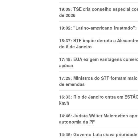
19:09:
TSE cria conselho especial co
de 2026
19:02:
"Latino-americano frustrado":
18:37:
STF impõe derrota a Alexandre
do 8 de Janeiro
17:48:
EUA exigem vantagens comercia
açúcar
17:29:
Ministros do STF formam maio
de emendas
16:33:
Rio de Janeiro entra em ESTÁ
km/h
14:46:
Jurista Wálter Maierovitch ap
autonomia da PF
14:45:
Governo Lula crava prioridade 