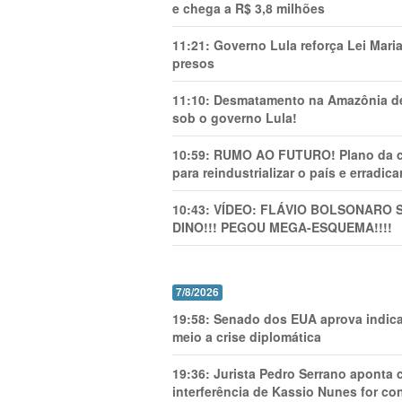
e chega a R$ 3,8 milhões
11:21:
Governo Lula reforça Lei Mari
presos
11:10:
Desmatamento na Amazônia de
sob o governo Lula!
10:59:
RUMO AO FUTURO! Plano da cha
para reindustrializar o país e erradic
10:43:
VÍDEO: FLÁVIO BOLSONARO 
DINO!!! PEGOU MEGA-ESQUEMA!!!!
7/8/2026
19:58:
Senado dos EUA aprova indica
meio a crise diplomática
19:36:
Jurista Pedro Serrano aponta
interferência de Kassio Nunes for co