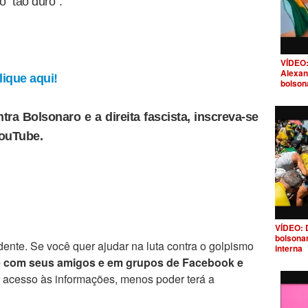
 "tão duro".
VÍDEO:
Alexan
ique aqui!
bolson
tra Bolsonaro e a direita fascista, inscreva-se
YouTube.
VÍDEO: 
bolsona
ente. Se você quer ajudar na luta contra o golpismo
interna
e com seus amigos e em grupos de Facebook e
r acesso às informações, menos poder terá a