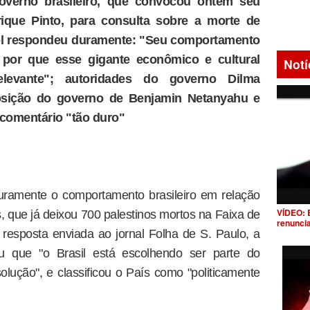
overno brasileiro, que convocou ontem seu
ique Pinto, para consulta sobre a morte de
rael respondeu duramente: "Seu comportamento
o por que esse gigante econômico e cultural
Notí
relevante"; autoridades do governo Dilma
sição do governo de Benjamin Netanyahu e
comentário "tão duro"
 duramente o comportamento brasileiro em relação
VÍDEO: 
s, que já deixou 700 palestinos mortos na Faixa de
renunci
resposta enviada ao jornal Folha de S. Paulo, a
ou que "o Brasil está escolhendo ser parte do
olução", e classificou o País como "politicamente