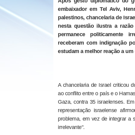
Após gesto diplomático do g
embaixador em Tel Aviv, Henr
palestinos, chancelaria de Is
nesta questão ilustra a razã
permanece politicamente ir
receberam com indignação po
estudam a melhor reação a um 
A chancelaria de Israel criticou
ao conflito entre o país e o Hama
Gaza, contra 35 israelenses. Em 
representação israelense afirm
problema, em vez de integrar a s
irrelevante".