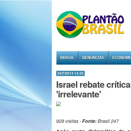
BRASIL
DENÚNCIAS
ECONOMI
24/7/2014 14:25
Israel rebate crítica
'irrelevante'
929 visitas -
Fonte:
Brasil 247