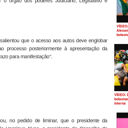
r o órgão dos poderes Judiciário, Legislativo e
VÍDEO:
Alexan
bolson
 salientou que o acesso aos autos deve englobar
ao processo posteriormente à apresentação da
razo para manifestação".
VÍDEO: 
bolsona
interna
ou, no pedido de liminar, que o presidente da