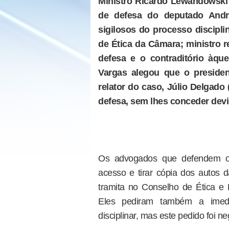
Ministro Ricardo Lewandowski
de defesa do deputado And
sigilosos do processo discipl
de Ética da Câmara; ministro 
defesa e o contraditório àq
Vargas alegou que o preside
relator do caso, Júlio Delgad
defesa, sem lhes conceder dev
Os advogados que defendem o 
acesso e tirar cópia dos autos
tramita no Conselho de Ética 
Eles pediram também a imedi
disciplinar, mas este pedido foi n