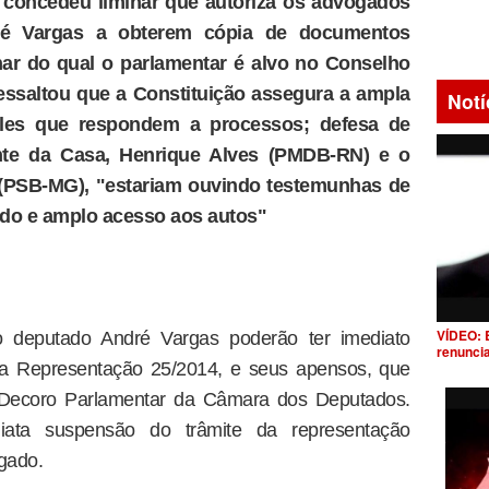
 concedeu liminar que autoriza os advogados
ré Vargas a obterem cópia de documentos
inar do qual o parlamentar é alvo no Conselho
ressaltou que a Constituição assegura a ampla
Notí
ueles que respondem a processos; defesa de
nte da Casa, Henrique Alves (PMDB-RN) e o
o (PSB-MG), "estariam ouvindo testemunhas de
ido e amplo acesso aos autos"
VÍDEO: 
deputado André Vargas poderão ter imediato
renunci
 da Representação 25/2014, e seus apensos, que
e Decoro Parlamentar da Câmara dos Deputados.
ata suspensão do trâmite da representação
egado.