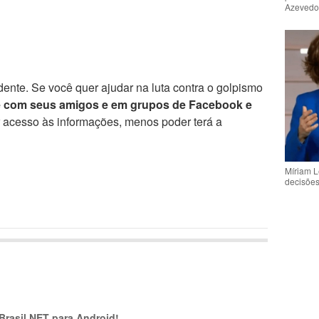
Azeved
ente. Se você quer ajudar na luta contra o golpismo
e com seus amigos e em grupos de Facebook e
r acesso às informações, menos poder terá a
Míriam L
decisõe
 Brasil.NET para Android!