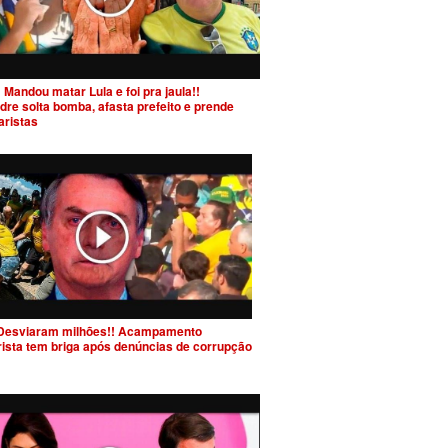
 Mandou matar Lula e foi pra jaula!!
dre solta bomba, afasta prefeito e prende
aristas
Desviaram milhões!! Acampamento
rista tem briga após denúncias de corrupção