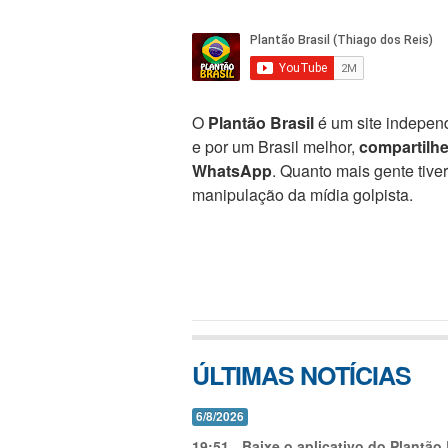
O
Plantão Brasil
é um site independ
e por um Brasil melhor,
compartilh
WhatsApp
. Quanto mais gente tive
manipulação da mídia golpista.
ÚLTIMAS NOTÍCIAS
6/8/2026
19:51
-
Baixe o aplicativo do Plantão