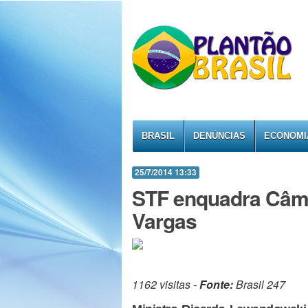
BRASIL
DENÚNCIAS
ECONOMI
25/7/2014 13:33
STF enquadra Câma
Vargas
1162 visitas -
Fonte:
Brasil 247