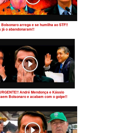
 Bolsonaro arrega e se humilha ao STF!!
s já o abandonaram!!
URGENTE!! André Mendonça e Kássio
raem Bolsonaro e acabam com o golpe!!