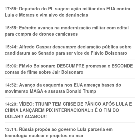
17:58:
Deputado do PL sugere ação militar dos EUA contra
Lula e Moraes e vira alvo de denúncias
15:55:
Exército avança na modernização militar com edital
para compra de drones camicases
15:44:
Alfredo Gaspar descumpre declaração pública sobre
candidatura ao Senado para ser vice de Flávio Bolsonaro
15:06:
Flávio Bolsonaro DESCUMPRE promessa e ESCONDE
contas de filme sobre Jair Bolsonaro
14:52:
Avanço da esquerda nos EUA ameaça bases do
movimento MAGA e assusta Donald Trump
14:20:
VÍDEO: TRUMP TEM CRlSE DE PÂNlCO APÓS LULA E
CHINA LANÇAREM PIX INTERNACIONAL!! É O FIM DO
DÓLAR!! ACABOU!!
13:14:
Rússia propõe ao governo Lula parceria em
tecnologia nuclear e projetos no mar