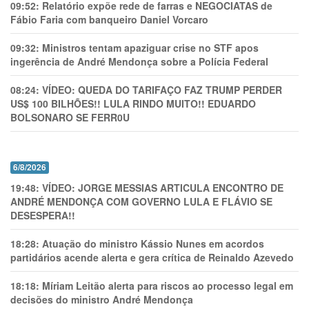
09:52:
Relatório expõe rede de farras e NEGOCIATAS de
Fábio Faria com banqueiro Daniel Vorcaro
09:32:
Ministros tentam apaziguar crise no STF apos
ingerência de André Mendonça sobre a Polícia Federal
08:24:
VÍDEO: QUEDA DO TARIFAÇO FAZ TRUMP PERDER
US$ 100 BILHÕES!! LULA RINDO MUITO!! EDUARDO
BOLSONARO SE FERR0U
6/8/2026
19:48:
VÍDEO: JORGE MESSIAS ARTICULA ENCONTRO DE
ANDRÉ MENDONÇA COM GOVERNO LULA E FLÁVIO SE
DESESPERA!!
18:28:
Atuação do ministro Kássio Nunes em acordos
partidários acende alerta e gera crítica de Reinaldo Azevedo
18:18:
Míriam Leitão alerta para riscos ao processo legal em
decisões do ministro André Mendonça