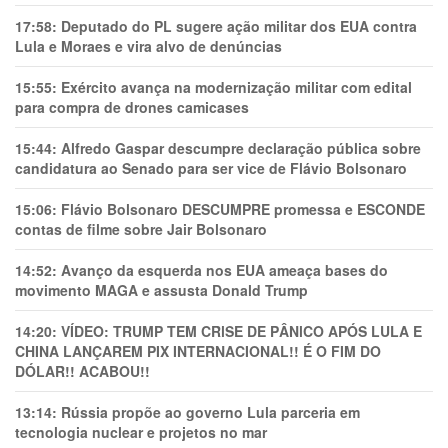
17:58:
Deputado do PL sugere ação militar dos EUA contra
Lula e Moraes e vira alvo de denúncias
15:55:
Exército avança na modernização militar com edital
para compra de drones camicases
15:44:
Alfredo Gaspar descumpre declaração pública sobre
candidatura ao Senado para ser vice de Flávio Bolsonaro
15:06:
Flávio Bolsonaro DESCUMPRE promessa e ESCONDE
contas de filme sobre Jair Bolsonaro
14:52:
Avanço da esquerda nos EUA ameaça bases do
movimento MAGA e assusta Donald Trump
14:20:
VÍDEO: TRUMP TEM CRlSE DE PÂNlCO APÓS LULA E
CHINA LANÇAREM PIX INTERNACIONAL!! É O FIM DO
DÓLAR!! ACABOU!!
13:14:
Rússia propõe ao governo Lula parceria em
tecnologia nuclear e projetos no mar