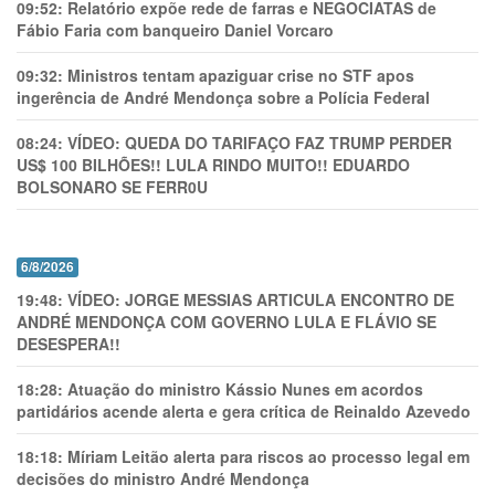
09:52:
Relatório expõe rede de farras e NEGOCIATAS de
Fábio Faria com banqueiro Daniel Vorcaro
09:32:
Ministros tentam apaziguar crise no STF apos
ingerência de André Mendonça sobre a Polícia Federal
08:24:
VÍDEO: QUEDA DO TARIFAÇO FAZ TRUMP PERDER
US$ 100 BILHÕES!! LULA RINDO MUITO!! EDUARDO
BOLSONARO SE FERR0U
6/8/2026
19:48:
VÍDEO: JORGE MESSIAS ARTICULA ENCONTRO DE
ANDRÉ MENDONÇA COM GOVERNO LULA E FLÁVIO SE
DESESPERA!!
18:28:
Atuação do ministro Kássio Nunes em acordos
partidários acende alerta e gera crítica de Reinaldo Azevedo
18:18:
Míriam Leitão alerta para riscos ao processo legal em
decisões do ministro André Mendonça