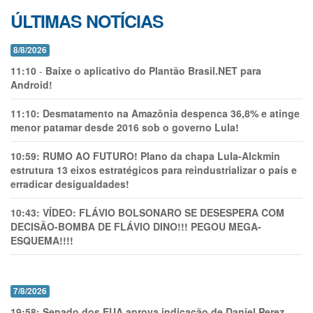
ÚLTIMAS NOTÍCIAS
8/8/2026
11:10
-
Baixe o aplicativo do Plantão Brasil.NET para
Android!
11:10:
Desmatamento na Amazônia despenca 36,8% e atinge
menor patamar desde 2016 sob o governo Lula!
10:59:
RUMO AO FUTURO! Plano da chapa Lula-Alckmin
estrutura 13 eixos estratégicos para reindustrializar o país e
erradicar desigualdades!
10:43:
VÍDEO: FLÁVIO BOLSONARO SE DESESPERA COM
DECISÃO-BOMBA DE FLÁVIO DINO!!! PEGOU MEGA-
ESQUEMA!!!!
7/8/2026
19:58:
Senado dos EUA aprova indicação de Daniel Perez