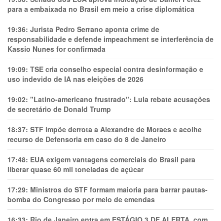
para a embaixada no Brasil em meio a crise diplomática
19:36:
Jurista Pedro Serrano aponta crime de
responsabilidade e defende impeachment se interferência de
Kassio Nunes for confirmada
19:09:
TSE cria conselho especial contra desinformação e
uso indevido de IA nas eleições de 2026
19:02:
"Latino-americano frustrado": Lula rebate acusações
de secretário de Donald Trump
18:37:
STF impõe derrota a Alexandre de Moraes e acolhe
recurso de Defensoria em caso do 8 de Janeiro
17:48:
EUA exigem vantagens comerciais do Brasil para
liberar quase 60 mil toneladas de açúcar
17:29:
Ministros do STF formam maioria para barrar pautas-
bomba do Congresso por meio de emendas
16:33:
Rio de Janeiro entra em ESTÁGIO 3 DE ALERTA, com