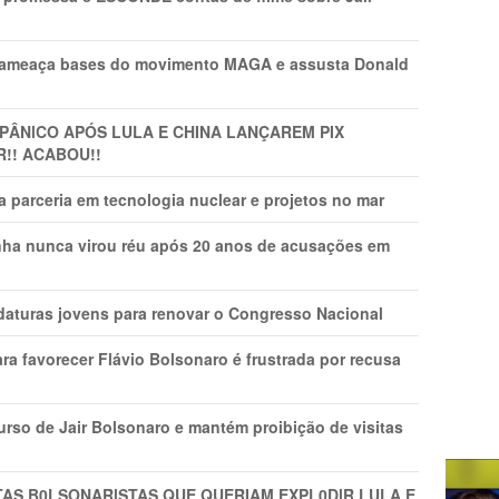
 ameaça bases do movimento MAGA e assusta Donald
 PÂNlCO APÓS LULA E CHINA LANÇAREM PIX
R!! ACABOU!!
 parceria em tecnologia nuclear e projetos no mar
nha nunca virou réu após 20 anos de acusações em
daturas jovens para renovar o Congresso Nacional
ra favorecer Flávio Bolsonaro é frustrada por recusa
rso de Jair Bolsonaro e mantém proibição de visitas
TAS B0LSONARlSTAS QUE QUERIAM EXPL0DlR LULA E