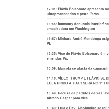
17:01:
Flávio Bolsonaro apresenta no
ultraprocessados e petrolíferas
16:45:
Itamaraty denuncia interferên
embaixadora em Washington
15:57:
Ministro André Mendonça exig
PL
15:35:
Vice de Flávio Bolsonaro é in
emendas Pix
15:09:
Marcola se afasta da campanha
14:16:
VÍDEO: TRUMP E FLÁVIO SE 
LULA RINDO À TOA!! SERÁ NO 1° TU
13:49:
Recusa de partidos deixa Flá
Alfredo Gaspar para vice
13:40:
Lula e Davi Alcolumbre se reú