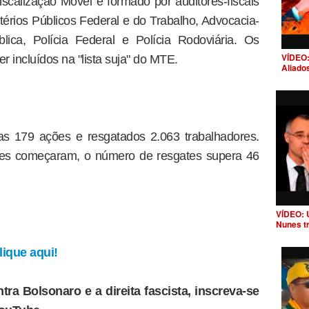
calização Móvel é formado por auditores-fiscais
stérios Públicos Federal e do Trabalho, Advocacia-
lica, Polícia Federal e Polícia Rodoviária. Os
VÍDEO:
incluídos na "lista suja" do MTE.
Aliado
as 179 ações e resgatados 2.063 trabalhadores.
es começaram, o número de resgates supera 46
VÍDEO: 
Nunes t
ique aqui!
tra Bolsonaro e a direita fascista, inscreva-se