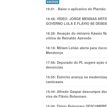
6/8/2026
19:51
-
Baixe o aplicativo do Plantão
19:48:
VÍDEO: JORGE MESSIAS AR
GOVERNO LULA E FLÁVIO SE DESES
18:28:
Atuação do ministro Kássio Nu
crítica de Reinaldo Azevedo
18:18:
Míriam Leitão alerta para risc
Mendonça
17:58:
Deputado do PL sugere ação mi
denúncias
15:55:
Exército avança na modernizaç
camicases
15:44:
Alfredo Gaspar descumpre dec
vice de Flávio Bolsonaro
15:06:
Flávio Bolsonaro DESCUMPRE 