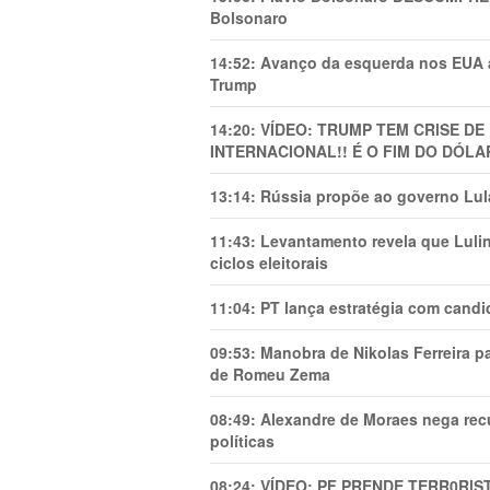
Bolsonaro
14:52:
Avanço da esquerda nos EUA
Trump
14:20:
VÍDEO: TRUMP TEM CRlSE DE
INTERNACIONAL!! É O FIM DO DÓLA
13:14:
Rússia propõe ao governo Lula
11:43:
Levantamento revela que Luli
ciclos eleitorais
11:04:
PT lança estratégia com candi
09:53:
Manobra de Nikolas Ferreira pa
de Romeu Zema
08:49:
Alexandre de Moraes nega recu
políticas
08:24:
VÍDEO: PF PRENDE TERR0RlS