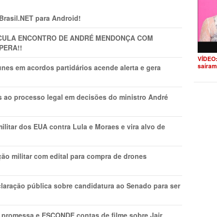
 Brasil.NET para Android!
TICULA ENCONTRO DE ANDRÉ MENDONÇA COM
PERA!!
VÍDEO:
saíram
nes em acordos partidários acende alerta e gera
os ao processo legal em decisões do ministro André
litar dos EUA contra Lula e Moraes e vira alvo de
ão militar com edital para compra de drones
laração pública sobre candidatura ao Senado para ser
promessa e ESCONDE contas de filme sobre Jair