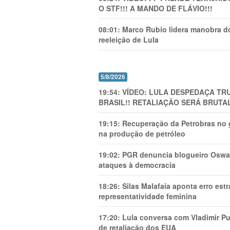
O STF!!! A MANDO DE FLÁVIO!!!
08:01:
Marco Rubio lidera manobra do
reeleição de Lula
5/8/2026
19:54:
VÍDEO: LULA DESPEDAÇA TRU
BRASIL!! RETALIAÇÃO SERÁ BRUTAL
19:15:
Recuperação da Petrobras no g
na produção de petróleo
19:02:
PGR denuncia blogueiro Oswal
ataques à democracia
18:26:
Silas Malafaia aponta erro es
representatividade feminina
17:20:
Lula conversa com Vladimir Put
de retaliação dos EUA