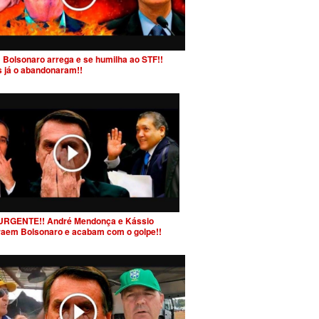
 Bolsonaro arrega e se humilha ao STF!!
s já o abandonaram!!
URGENTE!! André Mendonça e Kássio
raem Bolsonaro e acabam com o golpe!!