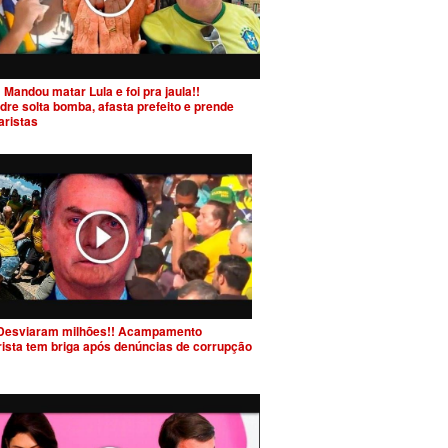
 Mandou matar Lula e foi pra jaula!!
dre solta bomba, afasta prefeito e prende
aristas
Desviaram milhões!! Acampamento
rista tem briga após denúncias de corrupção