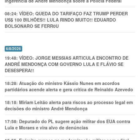
ingerência de André Mendonça sobre a Polícia Federal
08:24:
VÍDEO: QUEDA DO TARIFAÇO FAZ TRUMP PERDER
US$ 100 BILHÕES!! LULA RINDO MUITO!! EDUARDO
BOLSONARO SE FERR0U
6/8/2026
19:48:
VÍDEO: JORGE MESSIAS ARTICULA ENCONTRO DE
ANDRÉ MENDONÇA COM GOVERNO LULA E FLÁVIO SE
DESESPERA!!
18:28:
Atuação do ministro Kássio Nunes em acordos
partidários acende alerta e gera crítica de Reinaldo Azevedo
18:18:
Míriam Leitão alerta para riscos ao processo legal em
decisões do ministro André Mendonça
17:58:
Deputado do PL sugere ação militar dos EUA contra
Lula e Moraes e vira alvo de denúncias