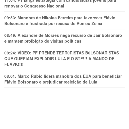
11:04:
PT lança estratégia com candidaturas jovens para
renovar o Congresso Nacional
09:53:
Manobra de Nikolas Ferreira para favorecer Flávio
Bolsonaro é frustrada por recusa de Romeu Zema
08:49:
Alexandre de Moraes nega recurso de Jair Bolsonaro
e mantém proibição de visitas políticas
08:24:
VÍDEO: PF PRENDE TERR0RlSTAS B0LSONARlSTAS
QUE QUERIAM EXPL0DlR LULA E O STF!!! A MANDO DE
FLÁVIO!!!
08:01:
Marco Rubio lidera manobra dos EUA para beneficiar
Flávio Bolsonaro e prejudicar reeleição de Lula