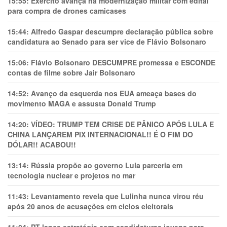
15:55:
Exército avança na modernização militar com edital
para compra de drones camicases
15:44:
Alfredo Gaspar descumpre declaração pública sobre
candidatura ao Senado para ser vice de Flávio Bolsonaro
15:06:
Flávio Bolsonaro DESCUMPRE promessa e ESCONDE
contas de filme sobre Jair Bolsonaro
14:52:
Avanço da esquerda nos EUA ameaça bases do
movimento MAGA e assusta Donald Trump
14:20:
VÍDEO: TRUMP TEM CRlSE DE PÂNlCO APÓS LULA E
CHINA LANÇAREM PIX INTERNACIONAL!! É O FIM DO
DÓLAR!! ACABOU!!
13:14:
Rússia propõe ao governo Lula parceria em
tecnologia nuclear e projetos no mar
11:43:
Levantamento revela que Lulinha nunca virou réu
após 20 anos de acusações em ciclos eleitorais