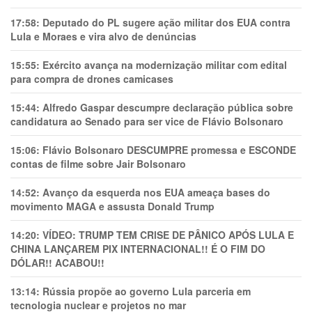
17:58:
Deputado do PL sugere ação militar dos EUA contra
Lula e Moraes e vira alvo de denúncias
15:55:
Exército avança na modernização militar com edital
para compra de drones camicases
15:44:
Alfredo Gaspar descumpre declaração pública sobre
candidatura ao Senado para ser vice de Flávio Bolsonaro
15:06:
Flávio Bolsonaro DESCUMPRE promessa e ESCONDE
contas de filme sobre Jair Bolsonaro
14:52:
Avanço da esquerda nos EUA ameaça bases do
movimento MAGA e assusta Donald Trump
14:20:
VÍDEO: TRUMP TEM CRlSE DE PÂNlCO APÓS LULA E
CHINA LANÇAREM PIX INTERNACIONAL!! É O FIM DO
DÓLAR!! ACABOU!!
13:14:
Rússia propõe ao governo Lula parceria em
tecnologia nuclear e projetos no mar