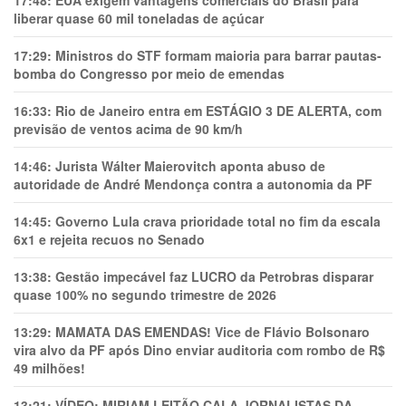
17:48:
EUA exigem vantagens comerciais do Brasil para
liberar quase 60 mil toneladas de açúcar
17:29:
Ministros do STF formam maioria para barrar pautas-
bomba do Congresso por meio de emendas
16:33:
Rio de Janeiro entra em ESTÁGIO 3 DE ALERTA, com
previsão de ventos acima de 90 km/h
14:46:
Jurista Wálter Maierovitch aponta abuso de
autoridade de André Mendonça contra a autonomia da PF
14:45:
Governo Lula crava prioridade total no fim da escala
6x1 e rejeita recuos no Senado
13:38:
Gestão impecável faz LUCRO da Petrobras disparar
quase 100% no segundo trimestre de 2026
13:29:
MAMATA DAS EMENDAS! Vice de Flávio Bolsonaro
vira alvo da PF após Dino enviar auditoria com rombo de R$
49 milhões!
13:21:
VÍDEO: MIRIAM LEITÃO CALA JORNALISTAS DA