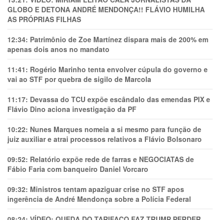
GLOBO E DETONA ANDRÉ MENDONÇA!! FLÁVIO HUMILHA
AS PRÓPRIAS FILHAS
12:34:
Patrimônio de Zoe Martínez dispara mais de 200% em
apenas dois anos no mandato
11:41:
Rogério Marinho tenta envolver cúpula do governo e
vai ao STF por quebra de sigilo de Marcola
11:17:
Devassa do TCU expõe escândalo das emendas PIX e
Flávio Dino aciona investigação da PF
10:22:
Nunes Marques nomeia a si mesmo para função de
juiz auxiliar e atrai processos relativos a Flávio Bolsonaro
09:52:
Relatório expõe rede de farras e NEGOCIATAS de
Fábio Faria com banqueiro Daniel Vorcaro
09:32:
Ministros tentam apaziguar crise no STF apos
ingerência de André Mendonça sobre a Polícia Federal
08:24:
VÍDEO: QUEDA DO TARIFAÇO FAZ TRUMP PERDER