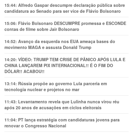
15:44:
Alfredo Gaspar descumpre declaração pública sobre
candidatura ao Senado para ser vice de Flávio Bolsonaro
15:06:
Flávio Bolsonaro DESCUMPRE promessa e ESCONDE
contas de filme sobre Jair Bolsonaro
14:52:
Avanço da esquerda nos EUA ameaça bases do
movimento MAGA e assusta Donald Trump
14:20:
VÍDEO: TRUMP TEM CRlSE DE PÂNlCO APÓS LULA E
CHINA LANÇAREM PIX INTERNACIONAL!! É O FIM DO
DÓLAR!! ACABOU!!
13:14:
Rússia propõe ao governo Lula parceria em
tecnologia nuclear e projetos no mar
11:43:
Levantamento revela que Lulinha nunca virou réu
após 20 anos de acusações em ciclos eleitorais
11:04:
PT lança estratégia com candidaturas jovens para
renovar o Congresso Nacional