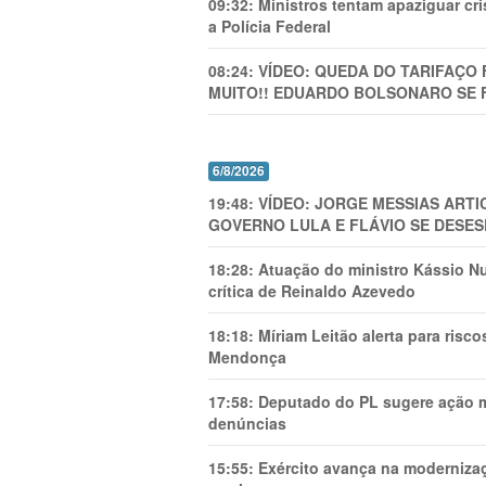
09:32:
Ministros tentam apaziguar c
a Polícia Federal
08:24:
VÍDEO: QUEDA DO TARIFAÇO 
MUITO!! EDUARDO BOLSONARO SE 
6/8/2026
19:48:
VÍDEO: JORGE MESSIAS AR
GOVERNO LULA E FLÁVIO SE DESES
18:28:
Atuação do ministro Kássio Nu
crítica de Reinaldo Azevedo
18:18:
Míriam Leitão alerta para risc
Mendonça
17:58:
Deputado do PL sugere ação mi
denúncias
15:55:
Exército avança na modernizaç