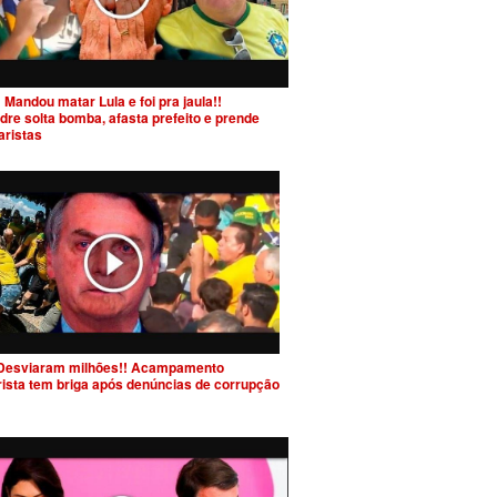
 Mandou matar Lula e foi pra jaula!!
dre solta bomba, afasta prefeito e prende
aristas
Desviaram milhões!! Acampamento
rista tem briga após denúncias de corrupção