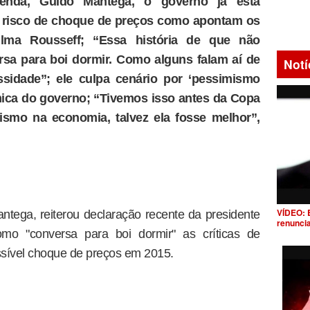
enda, Guido Mantega, o governo já está
há risco de choque de preços como apontam os
ilma Rousseff; “Essa história de que não
ersa para boi dormir. Como alguns falam aí de
Notí
ssidade”; ele culpa cenário por ‘pessimismo
nômica do governo; “Tivemos isso antes da Copa
ismo na economia, talvez ela fosse melhor”,
VÍDEO: 
tega, reiterou declaração recente da presidente
renunci
omo "conversa para boi dormir" as críticas de
ssível choque de preços em 2015.