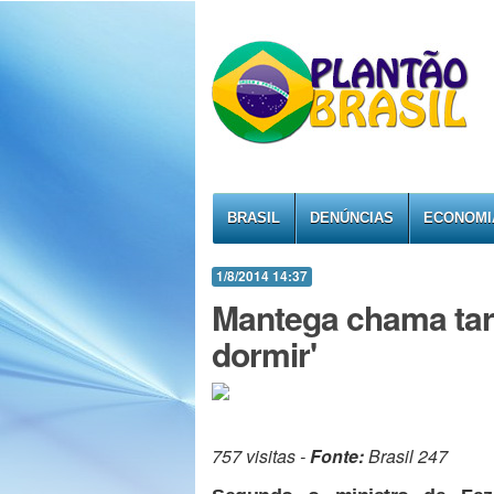
BRASIL
DENÚNCIAS
ECONOMI
1/8/2014 14:37
Mantega chama tari
dormir'
757 visitas -
Fonte:
Brasil 247