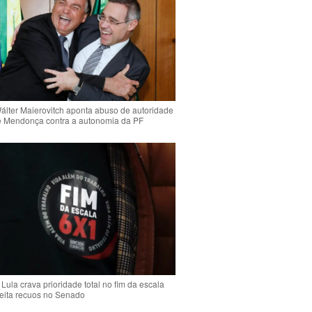
Wálter Maierovitch aponta abuso de autoridade
é Mendonça contra a autonomia da PF
Lula crava prioridade total no fim da escala
jeita recuos no Senado