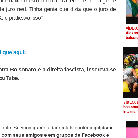
al é baixo, mesmo com a alta recente. Tinha gente
 juro real. Tinha gente que dizia que o juro de
%, e praticava isso”
VÍDEO:
Alexan
bolson
ique aqui!
tra Bolsonaro e a direita fascista, inscreva-se
YouTube.
VÍDEO: 
bolsona
interna
ente. Se você quer ajudar na luta contra o golpismo
e com seus amigos e em grupos de Facebook e