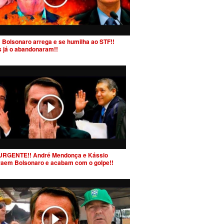
 Bolsonaro arrega e se humilha ao STF!!
s já o abandonaram!!
URGENTE!! André Mendonça e Kássio
raem Bolsonaro e acabam com o golpe!!