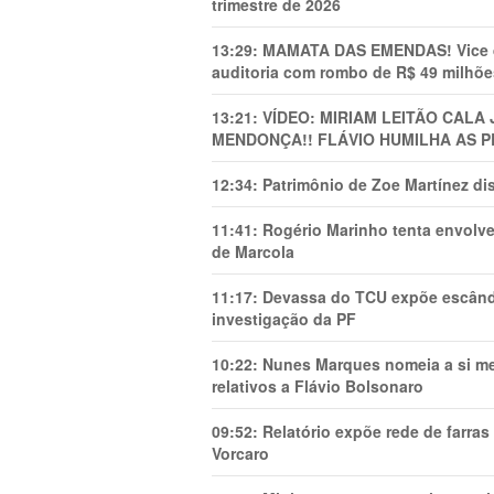
trimestre de 2026
13:29:
MAMATA DAS EMENDAS! Vice de 
auditoria com rombo de R$ 49 milhõe
13:21:
VÍDEO: MIRIAM LEITÃO CAL
MENDONÇA!! FLÁVIO HUMILHA AS P
12:34:
Patrimônio de Zoe Martínez d
11:41:
Rogério Marinho tenta envolve
de Marcola
11:17:
Devassa do TCU expõe escânda
investigação da PF
10:22:
Nunes Marques nomeia a si mes
relativos a Flávio Bolsonaro
09:52:
Relatório expõe rede de farra
Vorcaro