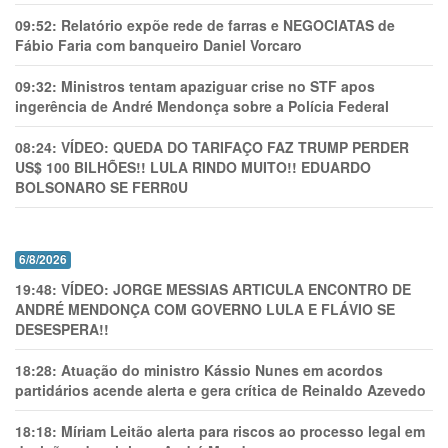
09:52:
Relatório expõe rede de farras e NEGOCIATAS de
Fábio Faria com banqueiro Daniel Vorcaro
09:32:
Ministros tentam apaziguar crise no STF apos
ingerência de André Mendonça sobre a Polícia Federal
08:24:
VÍDEO: QUEDA DO TARIFAÇO FAZ TRUMP PERDER
US$ 100 BILHÕES!! LULA RINDO MUITO!! EDUARDO
BOLSONARO SE FERR0U
6/8/2026
19:48:
VÍDEO: JORGE MESSIAS ARTICULA ENCONTRO DE
ANDRÉ MENDONÇA COM GOVERNO LULA E FLÁVIO SE
DESESPERA!!
18:28:
Atuação do ministro Kássio Nunes em acordos
partidários acende alerta e gera crítica de Reinaldo Azevedo
18:18:
Míriam Leitão alerta para riscos ao processo legal em