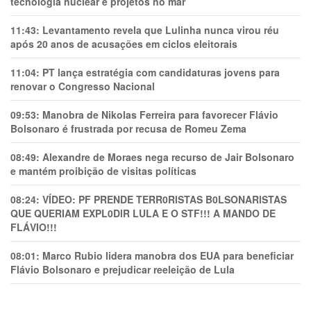
tecnologia nuclear e projetos no mar
11:43:
Levantamento revela que Lulinha nunca virou réu
após 20 anos de acusações em ciclos eleitorais
11:04:
PT lança estratégia com candidaturas jovens para
renovar o Congresso Nacional
09:53:
Manobra de Nikolas Ferreira para favorecer Flávio
Bolsonaro é frustrada por recusa de Romeu Zema
08:49:
Alexandre de Moraes nega recurso de Jair Bolsonaro
e mantém proibição de visitas políticas
08:24:
VÍDEO: PF PRENDE TERR0RlSTAS B0LSONARlSTAS
QUE QUERIAM EXPL0DlR LULA E O STF!!! A MANDO DE
FLÁVIO!!!
08:01:
Marco Rubio lidera manobra dos EUA para beneficiar
Flávio Bolsonaro e prejudicar reeleição de Lula