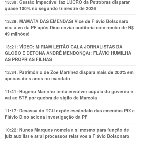
13:38:
Gestão impecável faz LUCRO da Petrobras disparar
quase 100% no segundo trimestre de 2026
13:29:
MAMATA DAS EMENDAS! Vice de Flávio Bolsonaro
vira alvo da PF após Dino enviar auditoria com rombo de R$
49 milhões!
13:21:
VÍDEO: MIRIAM LEITÃO CALA JORNALISTAS DA
GLOBO E DETONA ANDRÉ MENDONÇA!! FLÁVIO HUMILHA
AS PRÓPRIAS FILHAS
12:34:
Patrimônio de Zoe Martínez dispara mais de 200% em
apenas dois anos no mandato
11:41:
Rogério Marinho tenta envolver cúpula do governo e
vai ao STF por quebra de sigilo de Marcola
11:17:
Devassa do TCU expõe escândalo das emendas PIX e
Flávio Dino aciona investigação da PF
10:22:
Nunes Marques nomeia a si mesmo para função de
juiz auxiliar e atrai processos relativos a Flávio Bolsonaro