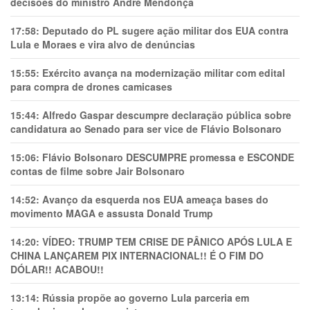
decisões do ministro André Mendonça
17:58:
Deputado do PL sugere ação militar dos EUA contra
Lula e Moraes e vira alvo de denúncias
15:55:
Exército avança na modernização militar com edital
para compra de drones camicases
15:44:
Alfredo Gaspar descumpre declaração pública sobre
candidatura ao Senado para ser vice de Flávio Bolsonaro
15:06:
Flávio Bolsonaro DESCUMPRE promessa e ESCONDE
contas de filme sobre Jair Bolsonaro
14:52:
Avanço da esquerda nos EUA ameaça bases do
movimento MAGA e assusta Donald Trump
14:20:
VÍDEO: TRUMP TEM CRlSE DE PÂNlCO APÓS LULA E
CHINA LANÇAREM PIX INTERNACIONAL!! É O FIM DO
DÓLAR!! ACABOU!!
13:14:
Rússia propõe ao governo Lula parceria em