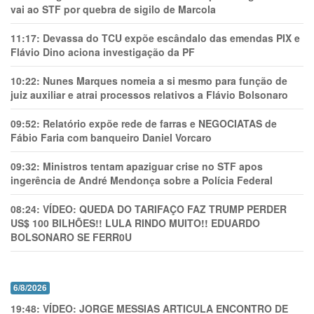
vai ao STF por quebra de sigilo de Marcola
11:17:
Devassa do TCU expõe escândalo das emendas PIX e
Flávio Dino aciona investigação da PF
10:22:
Nunes Marques nomeia a si mesmo para função de
juiz auxiliar e atrai processos relativos a Flávio Bolsonaro
09:52:
Relatório expõe rede de farras e NEGOCIATAS de
Fábio Faria com banqueiro Daniel Vorcaro
09:32:
Ministros tentam apaziguar crise no STF apos
ingerência de André Mendonça sobre a Polícia Federal
08:24:
VÍDEO: QUEDA DO TARIFAÇO FAZ TRUMP PERDER
US$ 100 BILHÕES!! LULA RINDO MUITO!! EDUARDO
BOLSONARO SE FERR0U
6/8/2026
19:48:
VÍDEO: JORGE MESSIAS ARTICULA ENCONTRO DE