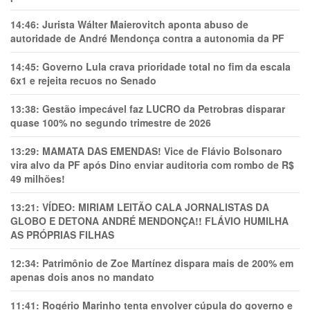
14:46:
Jurista Wálter Maierovitch aponta abuso de
autoridade de André Mendonça contra a autonomia da PF
14:45:
Governo Lula crava prioridade total no fim da escala
6x1 e rejeita recuos no Senado
13:38:
Gestão impecável faz LUCRO da Petrobras disparar
quase 100% no segundo trimestre de 2026
13:29:
MAMATA DAS EMENDAS! Vice de Flávio Bolsonaro
vira alvo da PF após Dino enviar auditoria com rombo de R$
49 milhões!
13:21:
VÍDEO: MIRIAM LEITÃO CALA JORNALISTAS DA
GLOBO E DETONA ANDRÉ MENDONÇA!! FLÁVIO HUMILHA
AS PRÓPRIAS FILHAS
12:34:
Patrimônio de Zoe Martínez dispara mais de 200% em
apenas dois anos no mandato
11:41:
Rogério Marinho tenta envolver cúpula do governo e