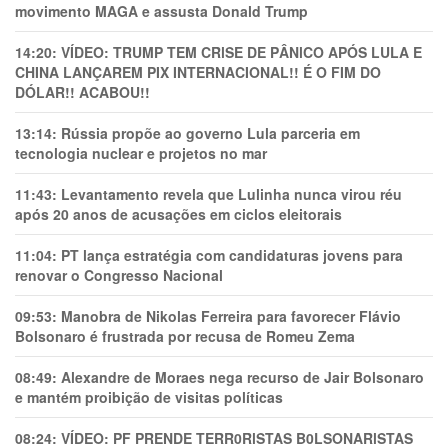
movimento MAGA e assusta Donald Trump
14:20:
VÍDEO: TRUMP TEM CRlSE DE PÂNlCO APÓS LULA E
CHINA LANÇAREM PIX INTERNACIONAL!! É O FIM DO
DÓLAR!! ACABOU!!
13:14:
Rússia propõe ao governo Lula parceria em
tecnologia nuclear e projetos no mar
11:43:
Levantamento revela que Lulinha nunca virou réu
após 20 anos de acusações em ciclos eleitorais
11:04:
PT lança estratégia com candidaturas jovens para
renovar o Congresso Nacional
09:53:
Manobra de Nikolas Ferreira para favorecer Flávio
Bolsonaro é frustrada por recusa de Romeu Zema
08:49:
Alexandre de Moraes nega recurso de Jair Bolsonaro
e mantém proibição de visitas políticas
08:24:
VÍDEO: PF PRENDE TERR0RlSTAS B0LSONARlSTAS