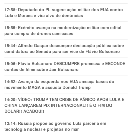
17:58:
Deputado do PL sugere ação militar dos EUA contra
Lula e Moraes e vira alvo de denúncias
15:55:
Exército avança na modernização militar com edital
para compra de drones camicases
15:44:
Alfredo Gaspar descumpre declaração pública sobre
candidatura ao Senado para ser vice de Flávio Bolsonaro
15:06:
Flávio Bolsonaro DESCUMPRE promessa e ESCONDE
contas de filme sobre Jair Bolsonaro
14:52:
Avanço da esquerda nos EUA ameaça bases do
movimento MAGA e assusta Donald Trump
14:20:
VÍDEO: TRUMP TEM CRlSE DE PÂNlCO APÓS LULA E
CHINA LANÇAREM PIX INTERNACIONAL!! É O FIM DO
DÓLAR!! ACABOU!!
13:14:
Rússia propõe ao governo Lula parceria em
tecnologia nuclear e projetos no mar