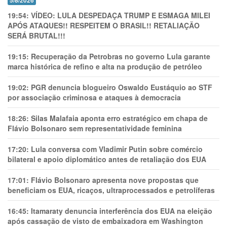
5/8/2026
19:54:
VÍDEO: LULA DESPEDAÇA TRUMP E ESMAGA MILEI
APÓS ATAQUES!! RESPEITEM O BRASIL!! RETALIAÇÃO
SERÁ BRUTAL!!!
19:15:
Recuperação da Petrobras no governo Lula garante
marca histórica de refino e alta na produção de petróleo
19:02:
PGR denuncia blogueiro Oswaldo Eustáquio ao STF
por associação criminosa e ataques à democracia
18:26:
Silas Malafaia aponta erro estratégico em chapa de
Flávio Bolsonaro sem representatividade feminina
17:20:
Lula conversa com Vladimir Putin sobre comércio
bilateral e apoio diplomático antes de retaliação dos EUA
17:01:
Flávio Bolsonaro apresenta nove propostas que
beneficiam os EUA, ricaços, ultraprocessados e petrolíferas
16:45:
Itamaraty denuncia interferência dos EUA na eleição
após cassação de visto de embaixadora em Washington