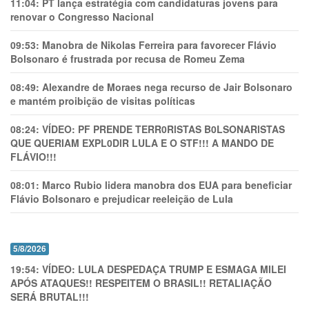
11:04:
PT lança estratégia com candidaturas jovens para
renovar o Congresso Nacional
09:53:
Manobra de Nikolas Ferreira para favorecer Flávio
Bolsonaro é frustrada por recusa de Romeu Zema
08:49:
Alexandre de Moraes nega recurso de Jair Bolsonaro
e mantém proibição de visitas políticas
08:24:
VÍDEO: PF PRENDE TERR0RlSTAS B0LSONARlSTAS
QUE QUERIAM EXPL0DlR LULA E O STF!!! A MANDO DE
FLÁVIO!!!
08:01:
Marco Rubio lidera manobra dos EUA para beneficiar
Flávio Bolsonaro e prejudicar reeleição de Lula
5/8/2026
19:54:
VÍDEO: LULA DESPEDAÇA TRUMP E ESMAGA MILEI
APÓS ATAQUES!! RESPEITEM O BRASIL!! RETALIAÇÃO
SERÁ BRUTAL!!!