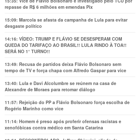
15:35:
Vice de Flávio Bolsonaro é investigado pelo TCU por
repasse de R$ 6 milhões em emendas Pix
15:09:
Marcola se afasta da campanha de Lula para evitar
desgaste político
14:16:
VÍDEO: TRUMP E FLÁVIO SE DESESPERAM COM
QUEDA DO TARIFAÇO AO BRASIL!! LULA RINDO À TOA!!
SERÁ NO 1° TURNO!!
13:49:
Recusa de partidos deixa Flávio Bolsonaro sem
tempo de TV e força chapa com Alfredo Gaspar para vice
13:40:
Lula e Davi Alcolumbre se reúnem na casa de
Alexandre de Moraes para retomar diálogo
11:57:
Rejeição do PP a Flávio Bolsonaro força escolha de
Rogério Marinho como vice
11:14:
Homem é preso após proferir ofensas racistas e
xenofóbicas contra médico em Santa Catarina