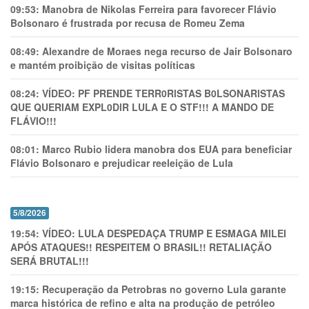
09:53:
Manobra de Nikolas Ferreira para favorecer Flávio
Bolsonaro é frustrada por recusa de Romeu Zema
08:49:
Alexandre de Moraes nega recurso de Jair Bolsonaro
e mantém proibição de visitas políticas
08:24:
VÍDEO: PF PRENDE TERR0RlSTAS B0LSONARlSTAS
QUE QUERIAM EXPL0DlR LULA E O STF!!! A MANDO DE
FLÁVIO!!!
08:01:
Marco Rubio lidera manobra dos EUA para beneficiar
Flávio Bolsonaro e prejudicar reeleição de Lula
5/8/2026
19:54:
VÍDEO: LULA DESPEDAÇA TRUMP E ESMAGA MILEI
APÓS ATAQUES!! RESPEITEM O BRASIL!! RETALIAÇÃO
SERÁ BRUTAL!!!
19:15:
Recuperação da Petrobras no governo Lula garante
marca histórica de refino e alta na produção de petróleo