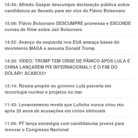
15:44:
Alfredo Gaspar descumpre declaração pública sobre
candidatura ao Senado para ser vice de Flávio Bolsonaro
15:06:
Flávio Bolsonaro DESCUMPRE promessa e ESCONDE
contas de filme sobre Jair Bolsonaro
14:52:
Avanço da esquerda nos EUA ameaça bases do
movimento MAGA e assusta Donald Trump
14:20:
VÍDEO: TRUMP TEM CRlSE DE PÂNlCO APÓS LULA E
CHINA LANÇAREM PIX INTERNACIONAL!! É O FIM DO
DÓLAR!! ACABOU!!
13:14:
Rússia propõe ao governo Lula parceria em
tecnologia nuclear e projetos no mar
11:43:
Levantamento revela que Lulinha nunca virou réu
após 20 anos de acusações em ciclos eleitorais
11:04:
PT lança estratégia com candidaturas jovens para
renovar o Congresso Nacional