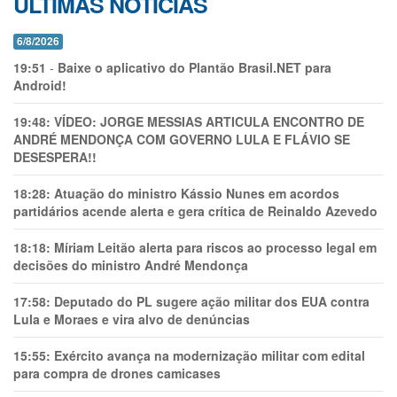
ÚLTIMAS NOTÍCIAS
6/8/2026
19:51
-
Baixe o aplicativo do Plantão Brasil.NET para
Android!
19:48:
VÍDEO: JORGE MESSIAS ARTICULA ENCONTRO DE
ANDRÉ MENDONÇA COM GOVERNO LULA E FLÁVIO SE
DESESPERA!!
18:28:
Atuação do ministro Kássio Nunes em acordos
partidários acende alerta e gera crítica de Reinaldo Azevedo
18:18:
Míriam Leitão alerta para riscos ao processo legal em
decisões do ministro André Mendonça
17:58:
Deputado do PL sugere ação militar dos EUA contra
Lula e Moraes e vira alvo de denúncias
15:55:
Exército avança na modernização militar com edital
para compra de drones camicases