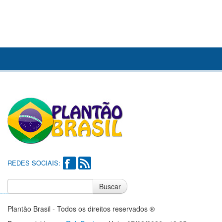
REDES SOCIAIS:
Buscar
Notícias do Flamengo
Notícias do Corinthians
Plantão Brasil - Todos os direitos reservados ®