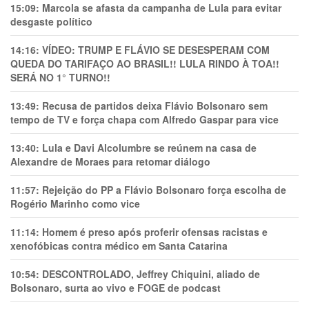
15:09:
Marcola se afasta da campanha de Lula para evitar
desgaste político
14:16:
VÍDEO: TRUMP E FLÁVIO SE DESESPERAM COM
QUEDA DO TARIFAÇO AO BRASIL!! LULA RINDO À TOA!!
SERÁ NO 1° TURNO!!
13:49:
Recusa de partidos deixa Flávio Bolsonaro sem
tempo de TV e força chapa com Alfredo Gaspar para vice
13:40:
Lula e Davi Alcolumbre se reúnem na casa de
Alexandre de Moraes para retomar diálogo
11:57:
Rejeição do PP a Flávio Bolsonaro força escolha de
Rogério Marinho como vice
11:14:
Homem é preso após proferir ofensas racistas e
xenofóbicas contra médico em Santa Catarina
10:54:
DESCONTROLADO, Jeffrey Chiquini, aliado de
Bolsonaro, surta ao vivo e FOGE de podcast