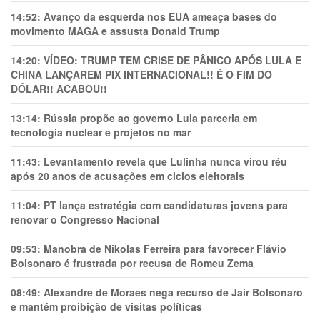
14:52:
Avanço da esquerda nos EUA ameaça bases do
movimento MAGA e assusta Donald Trump
14:20:
VÍDEO: TRUMP TEM CRlSE DE PÂNlCO APÓS LULA E
CHINA LANÇAREM PIX INTERNACIONAL!! É O FIM DO
DÓLAR!! ACABOU!!
13:14:
Rússia propõe ao governo Lula parceria em
tecnologia nuclear e projetos no mar
11:43:
Levantamento revela que Lulinha nunca virou réu
após 20 anos de acusações em ciclos eleitorais
11:04:
PT lança estratégia com candidaturas jovens para
renovar o Congresso Nacional
09:53:
Manobra de Nikolas Ferreira para favorecer Flávio
Bolsonaro é frustrada por recusa de Romeu Zema
08:49:
Alexandre de Moraes nega recurso de Jair Bolsonaro
e mantém proibição de visitas políticas