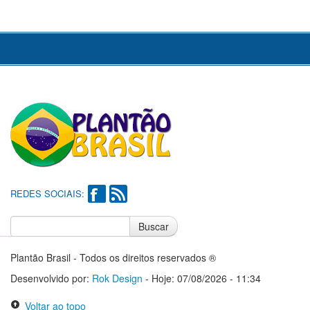
REDES SOCIAIS:
Buscar
Notícias do Flamengo
Notícias do Corinthians
Plantão Brasil - Todos os direitos reservados ®
Desenvolvido por:
Rok Design
- Hoje: 07/08/2026 - 11:34
Voltar ao topo