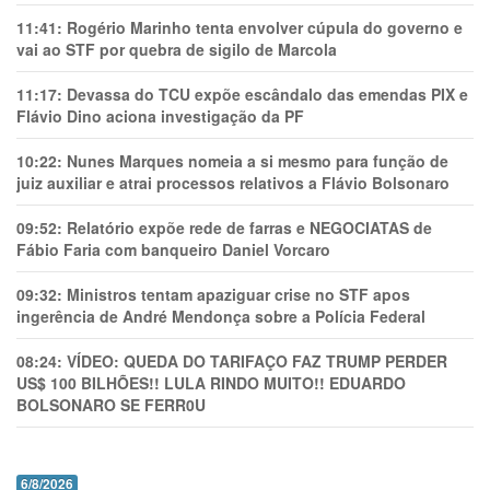
11:41:
Rogério Marinho tenta envolver cúpula do governo e
vai ao STF por quebra de sigilo de Marcola
11:17:
Devassa do TCU expõe escândalo das emendas PIX e
Flávio Dino aciona investigação da PF
10:22:
Nunes Marques nomeia a si mesmo para função de
juiz auxiliar e atrai processos relativos a Flávio Bolsonaro
09:52:
Relatório expõe rede de farras e NEGOCIATAS de
Fábio Faria com banqueiro Daniel Vorcaro
09:32:
Ministros tentam apaziguar crise no STF apos
ingerência de André Mendonça sobre a Polícia Federal
08:24:
VÍDEO: QUEDA DO TARIFAÇO FAZ TRUMP PERDER
US$ 100 BILHÕES!! LULA RINDO MUITO!! EDUARDO
BOLSONARO SE FERR0U
6/8/2026