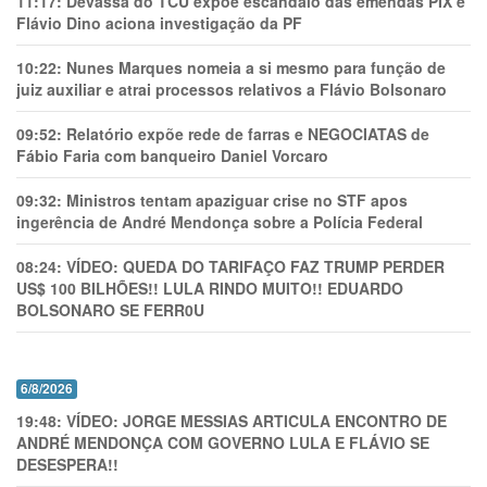
11:17:
Devassa do TCU expõe escândalo das emendas PIX e
Flávio Dino aciona investigação da PF
10:22:
Nunes Marques nomeia a si mesmo para função de
juiz auxiliar e atrai processos relativos a Flávio Bolsonaro
09:52:
Relatório expõe rede de farras e NEGOCIATAS de
Fábio Faria com banqueiro Daniel Vorcaro
09:32:
Ministros tentam apaziguar crise no STF apos
ingerência de André Mendonça sobre a Polícia Federal
08:24:
VÍDEO: QUEDA DO TARIFAÇO FAZ TRUMP PERDER
US$ 100 BILHÕES!! LULA RINDO MUITO!! EDUARDO
BOLSONARO SE FERR0U
6/8/2026
19:48:
VÍDEO: JORGE MESSIAS ARTICULA ENCONTRO DE
ANDRÉ MENDONÇA COM GOVERNO LULA E FLÁVIO SE
DESESPERA!!