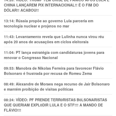
CHINA LANÇAREM PIX INTERNACIONAL!! É O FIM DO
DÓLAR!! ACABOU!!
13:14:
Rússia propõe ao governo Lula parceria em
tecnologia nuclear e projetos no mar
11:43:
Levantamento revela que Lulinha nunca virou réu
após 20 anos de acusações em ciclos eleitorais
11:04:
PT lança estratégia com candidaturas jovens para
renovar o Congresso Nacional
09:53:
Manobra de Nikolas Ferreira para favorecer Flávio
Bolsonaro é frustrada por recusa de Romeu Zema
08:49:
Alexandre de Moraes nega recurso de Jair Bolsonaro
e mantém proibição de visitas políticas
08:24:
VÍDEO: PF PRENDE TERR0RlSTAS B0LSONARlSTAS
QUE QUERIAM EXPL0DlR LULA E O STF!!! A MANDO DE
FLÁVIO!!!