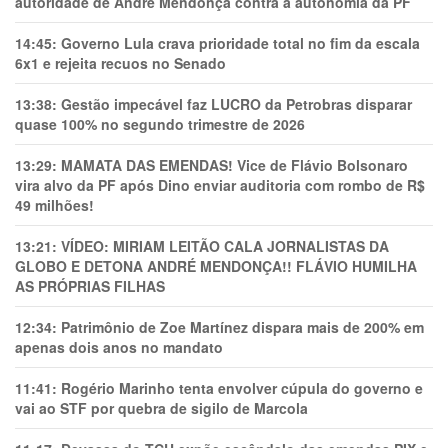
autoridade de André Mendonça contra a autonomia da PF
14:45:
Governo Lula crava prioridade total no fim da escala
6x1 e rejeita recuos no Senado
13:38:
Gestão impecável faz LUCRO da Petrobras disparar
quase 100% no segundo trimestre de 2026
13:29:
MAMATA DAS EMENDAS! Vice de Flávio Bolsonaro
vira alvo da PF após Dino enviar auditoria com rombo de R$
49 milhões!
13:21:
VÍDEO: MIRIAM LEITÃO CALA JORNALISTAS DA
GLOBO E DETONA ANDRÉ MENDONÇA!! FLÁVIO HUMILHA
AS PRÓPRIAS FILHAS
12:34:
Patrimônio de Zoe Martínez dispara mais de 200% em
apenas dois anos no mandato
11:41:
Rogério Marinho tenta envolver cúpula do governo e
vai ao STF por quebra de sigilo de Marcola