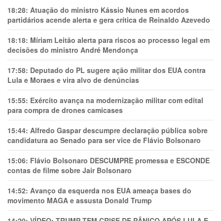
18:28:
Atuação do ministro Kássio Nunes em acordos
partidários acende alerta e gera crítica de Reinaldo Azevedo
18:18:
Míriam Leitão alerta para riscos ao processo legal em
decisões do ministro André Mendonça
17:58:
Deputado do PL sugere ação militar dos EUA contra
Lula e Moraes e vira alvo de denúncias
15:55:
Exército avança na modernização militar com edital
para compra de drones camicases
15:44:
Alfredo Gaspar descumpre declaração pública sobre
candidatura ao Senado para ser vice de Flávio Bolsonaro
15:06:
Flávio Bolsonaro DESCUMPRE promessa e ESCONDE
contas de filme sobre Jair Bolsonaro
14:52:
Avanço da esquerda nos EUA ameaça bases do
movimento MAGA e assusta Donald Trump
14:20:
VÍDEO: TRUMP TEM CRlSE DE PÂNlCO APÓS LULA E