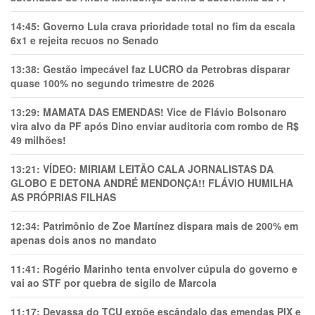
14:45:
Governo Lula crava prioridade total no fim da escala
6x1 e rejeita recuos no Senado
13:38:
Gestão impecável faz LUCRO da Petrobras disparar
quase 100% no segundo trimestre de 2026
13:29:
MAMATA DAS EMENDAS! Vice de Flávio Bolsonaro
vira alvo da PF após Dino enviar auditoria com rombo de R$
49 milhões!
13:21:
VÍDEO: MIRIAM LEITÃO CALA JORNALISTAS DA
GLOBO E DETONA ANDRÉ MENDONÇA!! FLÁVIO HUMILHA
AS PRÓPRIAS FILHAS
12:34:
Patrimônio de Zoe Martínez dispara mais de 200% em
apenas dois anos no mandato
11:41:
Rogério Marinho tenta envolver cúpula do governo e
vai ao STF por quebra de sigilo de Marcola
11:17:
Devassa do TCU expõe escândalo das emendas PIX e