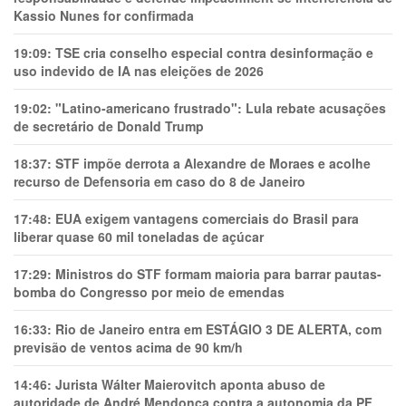
Kassio Nunes for confirmada
19:09:
TSE cria conselho especial contra desinformação e
uso indevido de IA nas eleições de 2026
19:02:
"Latino-americano frustrado": Lula rebate acusações
de secretário de Donald Trump
18:37:
STF impõe derrota a Alexandre de Moraes e acolhe
recurso de Defensoria em caso do 8 de Janeiro
17:48:
EUA exigem vantagens comerciais do Brasil para
liberar quase 60 mil toneladas de açúcar
17:29:
Ministros do STF formam maioria para barrar pautas-
bomba do Congresso por meio de emendas
16:33:
Rio de Janeiro entra em ESTÁGIO 3 DE ALERTA, com
previsão de ventos acima de 90 km/h
14:46:
Jurista Wálter Maierovitch aponta abuso de
autoridade de André Mendonça contra a autonomia da PF