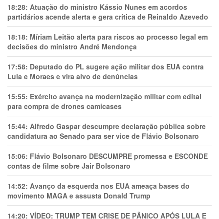
18:28:
Atuação do ministro Kássio Nunes em acordos
partidários acende alerta e gera crítica de Reinaldo Azevedo
18:18:
Míriam Leitão alerta para riscos ao processo legal em
decisões do ministro André Mendonça
17:58:
Deputado do PL sugere ação militar dos EUA contra
Lula e Moraes e vira alvo de denúncias
15:55:
Exército avança na modernização militar com edital
para compra de drones camicases
15:44:
Alfredo Gaspar descumpre declaração pública sobre
candidatura ao Senado para ser vice de Flávio Bolsonaro
15:06:
Flávio Bolsonaro DESCUMPRE promessa e ESCONDE
contas de filme sobre Jair Bolsonaro
14:52:
Avanço da esquerda nos EUA ameaça bases do
movimento MAGA e assusta Donald Trump
14:20:
VÍDEO: TRUMP TEM CRlSE DE PÂNlCO APÓS LULA E