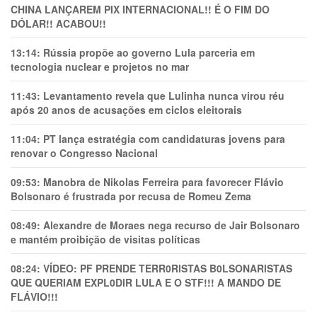
CHINA LANÇAREM PIX INTERNACIONAL!! É O FIM DO
DÓLAR!! ACABOU!!
13:14:
Rússia propõe ao governo Lula parceria em
tecnologia nuclear e projetos no mar
11:43:
Levantamento revela que Lulinha nunca virou réu
após 20 anos de acusações em ciclos eleitorais
11:04:
PT lança estratégia com candidaturas jovens para
renovar o Congresso Nacional
09:53:
Manobra de Nikolas Ferreira para favorecer Flávio
Bolsonaro é frustrada por recusa de Romeu Zema
08:49:
Alexandre de Moraes nega recurso de Jair Bolsonaro
e mantém proibição de visitas políticas
08:24:
VÍDEO: PF PRENDE TERR0RlSTAS B0LSONARlSTAS
QUE QUERIAM EXPL0DlR LULA E O STF!!! A MANDO DE
FLÁVIO!!!