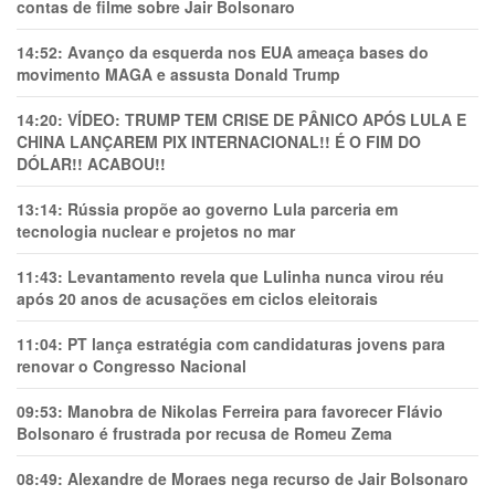
contas de filme sobre Jair Bolsonaro
14:52:
Avanço da esquerda nos EUA ameaça bases do
movimento MAGA e assusta Donald Trump
14:20:
VÍDEO: TRUMP TEM CRlSE DE PÂNlCO APÓS LULA E
CHINA LANÇAREM PIX INTERNACIONAL!! É O FIM DO
DÓLAR!! ACABOU!!
13:14:
Rússia propõe ao governo Lula parceria em
tecnologia nuclear e projetos no mar
11:43:
Levantamento revela que Lulinha nunca virou réu
após 20 anos de acusações em ciclos eleitorais
11:04:
PT lança estratégia com candidaturas jovens para
renovar o Congresso Nacional
09:53:
Manobra de Nikolas Ferreira para favorecer Flávio
Bolsonaro é frustrada por recusa de Romeu Zema
08:49:
Alexandre de Moraes nega recurso de Jair Bolsonaro