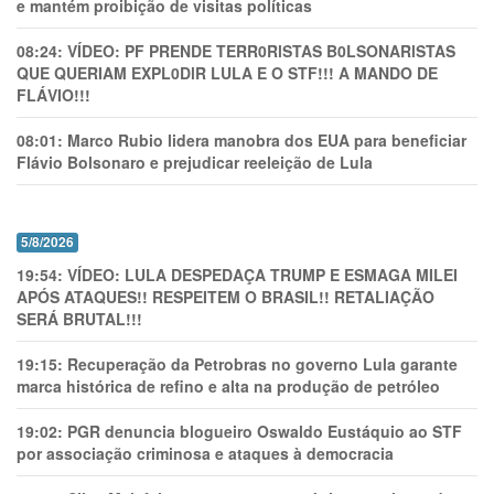
e mantém proibição de visitas políticas
08:24:
VÍDEO: PF PRENDE TERR0RlSTAS B0LSONARlSTAS
QUE QUERIAM EXPL0DlR LULA E O STF!!! A MANDO DE
FLÁVIO!!!
08:01:
Marco Rubio lidera manobra dos EUA para beneficiar
Flávio Bolsonaro e prejudicar reeleição de Lula
5/8/2026
19:54:
VÍDEO: LULA DESPEDAÇA TRUMP E ESMAGA MILEI
APÓS ATAQUES!! RESPEITEM O BRASIL!! RETALIAÇÃO
SERÁ BRUTAL!!!
19:15:
Recuperação da Petrobras no governo Lula garante
marca histórica de refino e alta na produção de petróleo
19:02:
PGR denuncia blogueiro Oswaldo Eustáquio ao STF
por associação criminosa e ataques à democracia