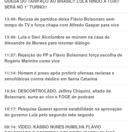
QUEDA DO TARIFAÇO AO BRASIL!! LULA RINDO À TOA!!
SERÁ NO 1° TURNO!!
13:49:
Recusa de partidos deixa Flávio Bolsonaro sem
tempo de TV e força chapa com Alfredo Gaspar para vice
13:40:
Lula e Davi Alcolumbre se reúnem na casa de
Alexandre de Moraes para retomar diálogo
11:57:
Rejeição do PP a Flávio Bolsonaro força escolha de
Rogério Marinho como vice
11:14:
Homem é preso após proferir ofensas racistas e
xenofóbicas contra médico em Santa Catarina
10:54:
DESCONTROLADO, Jeffrey Chiquini, aliado de
Bolsonaro, surta ao vivo e FOGE de podcast
10:17:
Pesquisa Quaest aponta estabilidade na aprovação
do governo Lula pelo segundo mês seguido
09:14:
VÍDEO: KASSIO NUNES HUMlLHA FLÁVIO