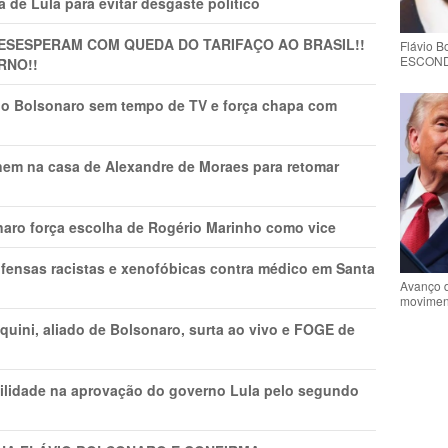
 de Lula para evitar desgaste político
DESESPERAM COM QUEDA DO TARIFAÇO AO BRASIL!!
Flávio 
ESCONDE 
RNO!!
vio Bolsonaro sem tempo de TV e força chapa com
nem na casa de Alexandre de Moraes para retomar
naro força escolha de Rogério Marinho como vice
fensas racistas e xenofóbicas contra médico em Santa
Avanço 
movimen
ini, aliado de Bolsonaro, surta ao vivo e FOGE de
ilidade na aprovação do governo Lula pelo segundo