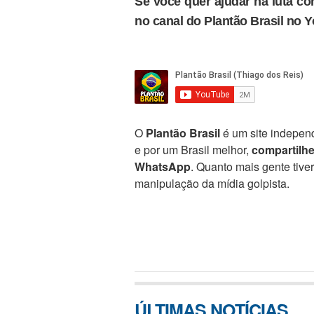
Se você quer ajudar na luta con
no canal do Plantão Brasil no 
O
Plantão Brasil
é um site independ
e por um Brasil melhor,
compartilh
WhatsApp
. Quanto mais gente tive
manipulação da mídia golpista.
ÚLTIMAS NOTÍCIAS