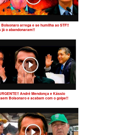
 Bolsonaro arrega e se humilha ao STF!!
s já o abandonaram!!
URGENTE!! André Mendonça e Kássio
raem Bolsonaro e acabam com o golpe!!