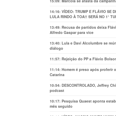
15:09:
Marcola se afasta da campanha
14:16:
VÍDEO: TRUMP E FLÁVIO SE 
LULA RINDO À TOA!! SERÁ NO 1° TU
13:49:
Recusa de partidos deixa Flá
Alfredo Gaspar para vice
13:40:
Lula e Davi Alcolumbre se reú
diálogo
11:57:
Rejeição do PP a Flávio Bolso
11:14:
Homem é preso após proferir o
Catarina
10:54:
DESCONTROLADO, Jeffrey Chiqu
podcast
10:17:
Pesquisa Quaest aponta estab
mês seguido