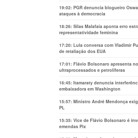
19:02:
PGR denuncia blogueiro Oswal
ataques à democracia
18:26:
Silas Malafaia aponta erro es
representatividade feminina
17:20:
Lula conversa com Vladimir Put
de retaliação dos EUA
17:01:
Flávio Bolsonaro apresenta no
ultraprocessados e petrolíferas
16:45:
Itamaraty denuncia interferên
embaixadora em Washington
15:57:
Ministro André Mendonça exig
PL
15:35:
Vice de Flávio Bolsonaro é in
emendas Pix