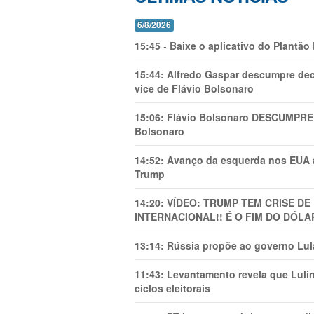
6/8/2026
15:45
-
Baixe o aplicativo do Plantão
15:44:
Alfredo Gaspar descumpre dec
vice de Flávio Bolsonaro
15:06:
Flávio Bolsonaro DESCUMPRE 
Bolsonaro
14:52:
Avanço da esquerda nos EUA
Trump
14:20:
VÍDEO: TRUMP TEM CRlSE DE
INTERNACIONAL!! É O FIM DO DÓLA
13:14:
Rússia propõe ao governo Lula
11:43:
Levantamento revela que Luli
ciclos eleitorais