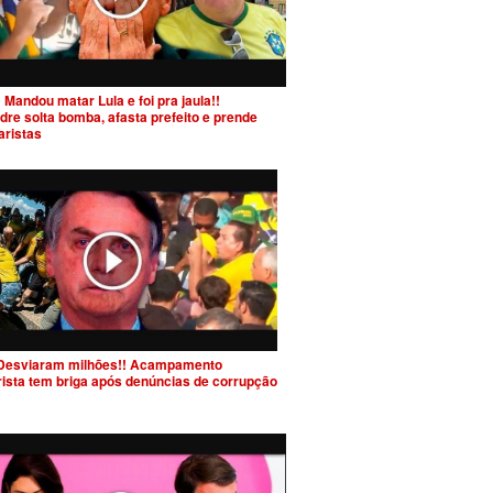
 Mandou matar Lula e foi pra jaula!!
dre solta bomba, afasta prefeito e prende
aristas
Desviaram milhões!! Acampamento
rista tem briga após denúncias de corrupção