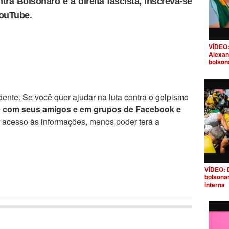
tra Bolsonaro e a direita fascista, inscreva-se
YouTube.
VÍDEO:
Alexan
bolson
ente. Se você quer ajudar na luta contra o golpismo
e com seus amigos e em grupos de Facebook e
r acesso às informações, menos poder terá a
VÍDEO: 
bolsona
interna