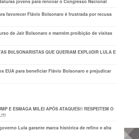
daturas jovens para renovar o Congresso Nacional
ra favorecer Flávio Bolsonaro é frustrada por recusa
rso de Jair Bolsonaro e mantém proibição de visitas
TAS B0LSONARlSTAS QUE QUERIAM EXPL0DlR LULA E
s EUA para beneficiar Flávio Bolsonaro e prejudicar
MP E ESMAGA MILEI APÓS ATAQUES!! RESPEITEM O
!!!
overno Lula garante marca histórica de refino e alta