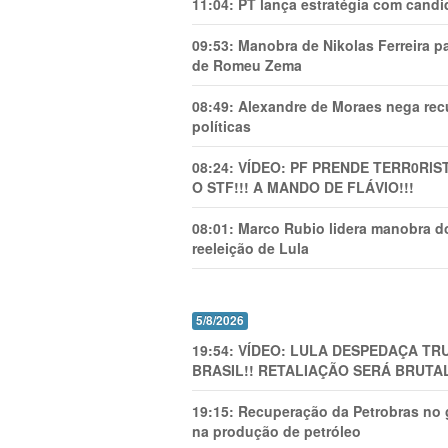
11:04:
PT lança estratégia com candi
09:53:
Manobra de Nikolas Ferreira pa
de Romeu Zema
08:49:
Alexandre de Moraes nega recu
políticas
08:24:
VÍDEO: PF PRENDE TERR0RlS
O STF!!! A MANDO DE FLÁVIO!!!
08:01:
Marco Rubio lidera manobra do
reeleição de Lula
5/8/2026
19:54:
VÍDEO: LULA DESPEDAÇA TRU
BRASIL!! RETALIAÇÃO SERÁ BRUTAL
19:15:
Recuperação da Petrobras no g
na produção de petróleo