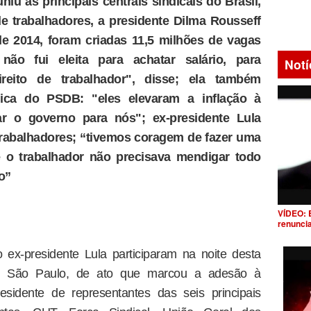
iu as principais centrais sindicais do Brasil,
e trabalhadores, a presidente Dilma Rousseff
e 2014, foram criadas 11,5 milhões de vagas
não fui eleita para achatar salário, para
Notí
reito de trabalhador", disse; ela também
ica do PSDB: "eles elevaram a inflação à
gar o governo para nós"; ex-presidente Lula
rabalhadores; “tivemos coragem de fazer uma
e o trabalhador não precisava mendigar todo
o”
VÍDEO: 
renunci
 ex-presidente Lula participaram na noite desta
 em São Paulo, de ato que marcou a adesão à
sidente de representantes das seis principais