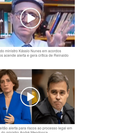
do ministro Kássio Nunes em acordos
ios acende alerta e gera crítica de Reinaldo
o
eitão alerta para riscos ao processo legal em
s do ministro André Mendonça