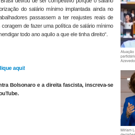
rasil deixou de ser competitivo porque o salário
alorização do salário mínimo implantada ainda no
rabalhadores passassem a ter reajustes reais de
s coragem de fazer uma política de salário mínimo
ndigar todo ano aquilo a que ele tinha direito”.
Atuação 
partidár
Azeved
ique aqui!
tra Bolsonaro e a direita fascista, inscreva-se
YouTube.
Míriam L
decisõe