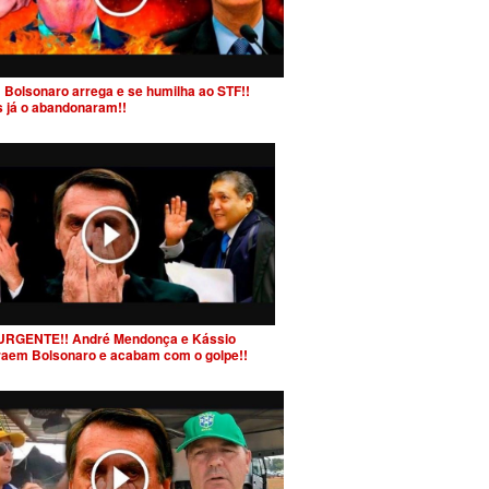
 Bolsonaro arrega e se humilha ao STF!!
s já o abandonaram!!
URGENTE!! André Mendonça e Kássio
raem Bolsonaro e acabam com o golpe!!