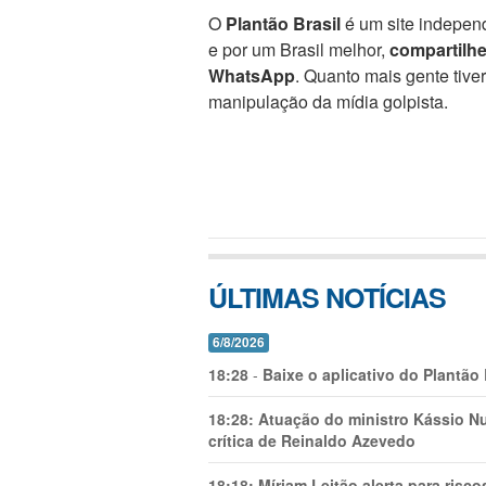
O
Plantão Brasil
é um site independ
e por um Brasil melhor,
compartilh
WhatsApp
. Quanto mais gente tive
manipulação da mídia golpista.
ÚLTIMAS NOTÍCIAS
6/8/2026
18:28
-
Baixe o aplicativo do Plantão
18:28:
Atuação do ministro Kássio Nu
crítica de Reinaldo Azevedo
18:18:
Míriam Leitão alerta para risc