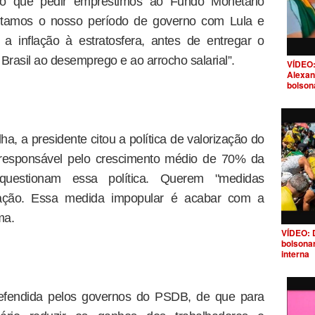
ndo que pedir empréstimos ao Fundo Monetário
veitamos o nosso período de governo com Lula e
 inflação à estratosfera, antes de entregar o
Brasil ao desemprego e ao arrocho salarial”.
VÍDEO:
Alexan
bolson
a, a presidente citou a política de valorização do
é responsável pelo crescimento médio de 70% da
 questionam essa política. Querem "medidas
flação. Essa medida impopular é acabar com a
ma.
VÍDEO: 
bolsona
interna
a defendida pelos governos do PSDB, de que para