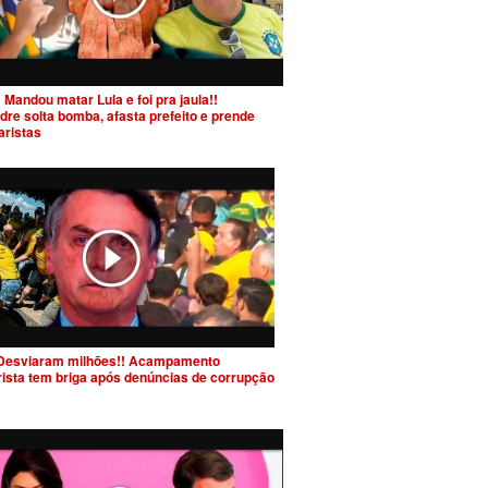
 Mandou matar Lula e foi pra jaula!!
dre solta bomba, afasta prefeito e prende
aristas
Desviaram milhões!! Acampamento
rista tem briga após denúncias de corrupção