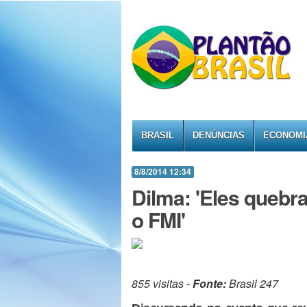
BRASIL
DENÚNCIAS
ECONOMI
8/8/2014 12:34
Dilma: 'Eles quebr
o FMI'
855 visitas -
Fonte:
Brasil 247