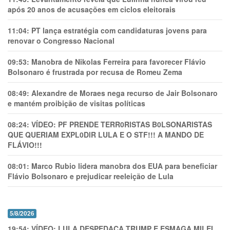
após 20 anos de acusações em ciclos eleitorais
11:04:
PT lança estratégia com candidaturas jovens para
renovar o Congresso Nacional
09:53:
Manobra de Nikolas Ferreira para favorecer Flávio
Bolsonaro é frustrada por recusa de Romeu Zema
08:49:
Alexandre de Moraes nega recurso de Jair Bolsonaro
e mantém proibição de visitas políticas
08:24:
VÍDEO: PF PRENDE TERR0RlSTAS B0LSONARlSTAS
QUE QUERIAM EXPL0DlR LULA E O STF!!! A MANDO DE
FLÁVIO!!!
08:01:
Marco Rubio lidera manobra dos EUA para beneficiar
Flávio Bolsonaro e prejudicar reeleição de Lula
5/8/2026
19:54:
VÍDEO: LULA DESPEDAÇA TRUMP E ESMAGA MILEI