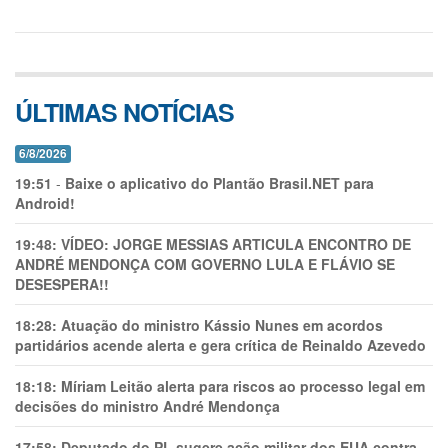
ÚLTIMAS NOTÍCIAS
6/8/2026
19:51
-
Baixe o aplicativo do Plantão Brasil.NET para
Android!
19:48:
VÍDEO: JORGE MESSIAS ARTICULA ENCONTRO DE
ANDRÉ MENDONÇA COM GOVERNO LULA E FLÁVIO SE
DESESPERA!!
18:28:
Atuação do ministro Kássio Nunes em acordos
partidários acende alerta e gera crítica de Reinaldo Azevedo
18:18:
Míriam Leitão alerta para riscos ao processo legal em
decisões do ministro André Mendonça
17:58:
Deputado do PL sugere ação militar dos EUA contra