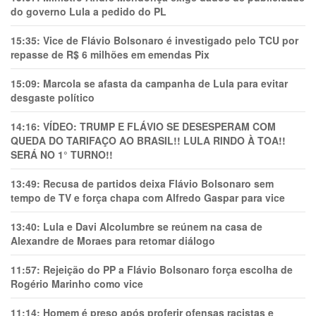
do governo Lula a pedido do PL
15:35:
Vice de Flávio Bolsonaro é investigado pelo TCU por
repasse de R$ 6 milhões em emendas Pix
15:09:
Marcola se afasta da campanha de Lula para evitar
desgaste político
14:16:
VÍDEO: TRUMP E FLÁVIO SE DESESPERAM COM
QUEDA DO TARIFAÇO AO BRASIL!! LULA RINDO À TOA!!
SERÁ NO 1° TURNO!!
13:49:
Recusa de partidos deixa Flávio Bolsonaro sem
tempo de TV e força chapa com Alfredo Gaspar para vice
13:40:
Lula e Davi Alcolumbre se reúnem na casa de
Alexandre de Moraes para retomar diálogo
11:57:
Rejeição do PP a Flávio Bolsonaro força escolha de
Rogério Marinho como vice
11:14:
Homem é preso após proferir ofensas racistas e