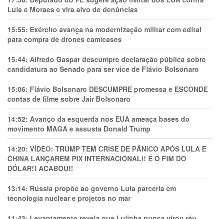
Lula e Moraes e vira alvo de denúncias
15:55:
Exército avança na modernização militar com edital
para compra de drones camicases
15:44:
Alfredo Gaspar descumpre declaração pública sobre
candidatura ao Senado para ser vice de Flávio Bolsonaro
15:06:
Flávio Bolsonaro DESCUMPRE promessa e ESCONDE
contas de filme sobre Jair Bolsonaro
14:52:
Avanço da esquerda nos EUA ameaça bases do
movimento MAGA e assusta Donald Trump
14:20:
VÍDEO: TRUMP TEM CRlSE DE PÂNlCO APÓS LULA E
CHINA LANÇAREM PIX INTERNACIONAL!! É O FIM DO
DÓLAR!! ACABOU!!
13:14:
Rússia propõe ao governo Lula parceria em
tecnologia nuclear e projetos no mar
11:43:
Levantamento revela que Lulinha nunca virou réu