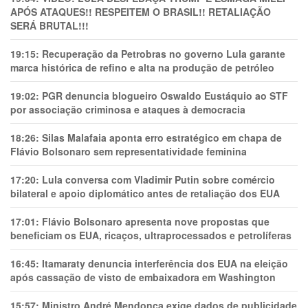
APÓS ATAQUES!! RESPEITEM O BRASIL!! RETALIAÇÃO
SERÁ BRUTAL!!!
19:15:
Recuperação da Petrobras no governo Lula garante
marca histórica de refino e alta na produção de petróleo
19:02:
PGR denuncia blogueiro Oswaldo Eustáquio ao STF
por associação criminosa e ataques à democracia
18:26:
Silas Malafaia aponta erro estratégico em chapa de
Flávio Bolsonaro sem representatividade feminina
17:20:
Lula conversa com Vladimir Putin sobre comércio
bilateral e apoio diplomático antes de retaliação dos EUA
17:01:
Flávio Bolsonaro apresenta nove propostas que
beneficiam os EUA, ricaços, ultraprocessados e petrolíferas
16:45:
Itamaraty denuncia interferência dos EUA na eleição
após cassação de visto de embaixadora em Washington
15:57:
Ministro André Mendonça exige dados de publicidade